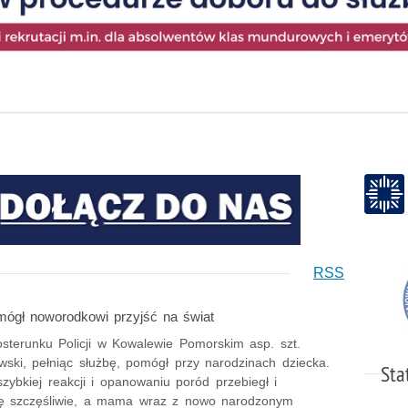
RSS
omógł noworodkowi przyjść na świat
osterunku Policji w Kowalewie Pomorskim asp. szt.
wski, pełniąc służbę, pomógł przy narodzinach dziecka.
Sta
szybkiej reakcji i opanowaniu poród przebiegł i
ię szczęśliwie, a mama wraz z nowo narodzonym