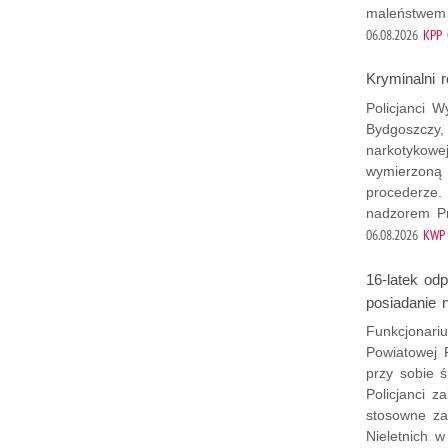
maleństwem 
06.08.2026
KPP 
Kryminalni r
Policjanci 
Bydgoszczy,
narkotykowej
wymierzoną 
procederze.
nadzorem Pr
06.08.2026
KWP 
16-latek od
posiadanie 
Funkcjonari
Powiatowej P
przy sobie 
Policjanci z
stosowne za
Nieletnich w