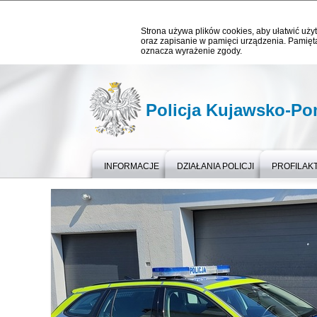
Strona używa plików cookies, aby ułatwić użyt
oraz zapisanie w pamięci urządzenia. Pamięta
oznacza wyrażenie zgody.
Policja Kujawsko-P
INFORMACJE
DZIAŁANIA POLICJI
PROFILAK
Ważne informacje