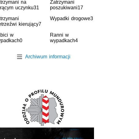
trzymani na
Zatrzymani
rącym uczynku
31
poszukiwani
17
trzymani
Wypadki drogowe
3
etrzeźwi kierujący
7
bici w
Ranni w
padkach
0
wypadkach
4
Archiwum informacji