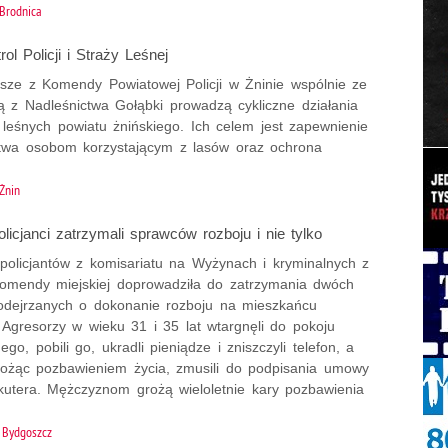
Brodnica
ol Policji i Straży Leśnej
usze z Komendy Powiatowej Policji w Żninie wspólnie ze
ą z Nadleśnictwa Gołąbki prowadzą cykliczne działania
 leśnych powiatu żnińskiego. Ich celem jest zapewnienie
twa osobom korzystającym z lasów oraz ochrona
Żnin
licjanci zatrzymali sprawców rozboju i nie tylko
policjantów z komisariatu na Wyżynach i kryminalnych z
komendy miejskiej doprowadziła do zatrzymania dwóch
dejrzanych o dokonanie rozboju na mieszkańcu
 Agresorzy w wieku 31 i 35 lat wtargnęli do pokoju
go, pobili go, ukradli pieniądze i zniszczyli telefon, a
rożąc pozbawieniem życia, zmusili do podpisania umowy
kutera. Mężczyznom grożą wieloletnie kary pozbawienia
Bydgoszcz