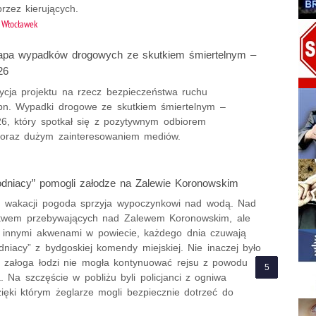
rzez kierujących.
Włocławek
mapa wypadków drogowych ze skutkiem śmiertelnym –
26
dycja projektu na rzecz bezpieczeństwa ruchu
n. Wypadki drogowe ze skutkiem śmiertelnym –
6, który spotkał się z pozytywnym odbiorem
oraz dużym zainteresowaniem mediów.
wodniacy” pomogli załodze na Zalewie Koronowskim
 wakacji pogoda sprzyja wypoczynkowi nad wodą. Nad
twem przebywających nad Zalewem Koronowskim, ale
 innymi akwenami w powiecie, każdego dnia czuwają
odniacy” z bydgoskiej komendy miejskiej. Nie inaczej było
y załoga łodzi nie mogła kontynuować rejsu z powodu
ka. Na szczęście w pobliżu byli policjanci z ogniwa
ięki którym żeglarze mogli bezpiecznie dotrzeć do