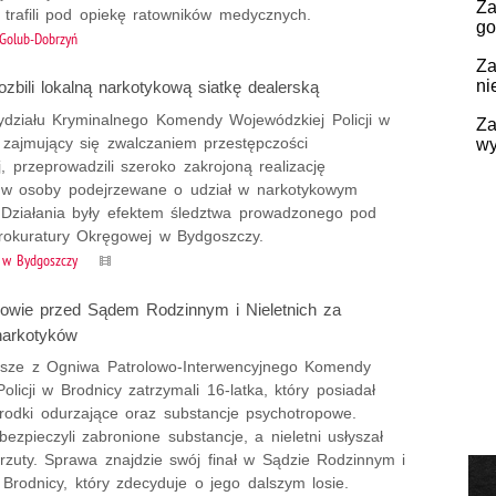
Za
trafili pod opiekę ratowników medycznych.
go
Golub-Dobrzyń
Za
ni
ozbili lokalną narkotykową siatkę dealerską
Wydziału Kryminalnego Komendy Wojewódzkiej Policji w
Za
 zajmujący się zwalczaniem przestępczości
wy
, przeprowadzili szeroko zakrojoną realizację
w osoby podejrzewane o udział w narkotykowym
 Działania były efektem śledztwa prowadzonego pod
okuratury Okręgowej w Bydgoszczy.
w Bydgoszczy
powie przed Sądem Rodzinnym i Nieletnich za
narkotyków
usze z Ogniwa Patrolowo-Interwencyjnego Komendy
olicji w Brodnicy zatrzymali 16-latka, który posiadał
środki odurzające oraz substancje psychotropowe.
abezpieczyli zabronione substancje, a nieletni usłyszał
rzuty. Sprawa znajdzie swój finał w Sądzie Rodzinnym i
 Brodnicy, który zdecyduje o jego dalszym losie.