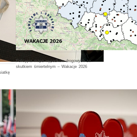
Policyjna mapa wypadków drogowych ze
skutkiem śmiertelnym – Wakacje 2026
siatkę