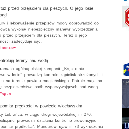
tuż przed przejściem dla pieszych. O jego losie
 sąd
ury i lekceważenie przepisów mogły doprowadzić do
ierowca wykonał niebezpieczny manewr wyprzedzania
o przed przejściem dla pieszych. Teraz o jego
lności zadecyduje sąd.
Inowrocław
ontrolują tereny nad wodą
 ramach ogólnopolskiej kampanii ,,Kręci mnie
wo w lecie'' prowadzą kontrole kąpielisk strzeżonych i
ych na terenie powiatu mogileńskiego. Patrole mają na
ę bezpieczeństwa osób wypoczywających nad wodą.
Mogilno
pomiar prędkości w powiecie włocławskim
y Lubrańca, w ciągu drogi wojewódzkiej nr 270,
olicjanci prowadzili działania kontrolno-prewencyjne
pomiar prędkości”. Mundurowi ujawnili 73 wykroczenia