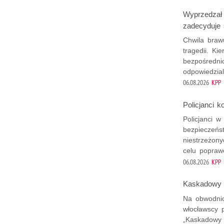
Wyprzedzał 
zadecyduje
Chwila braw
tragedii. K
bezpośredni
odpowiedzia
06.08.2026
KPP 
Policjanci k
Policjanci w
bezpieczeńst
niestrzeżon
celu popraw
06.08.2026
KPP 
Kaskadowy 
Na obwodnic
włocławscy p
„Kaskadowy 