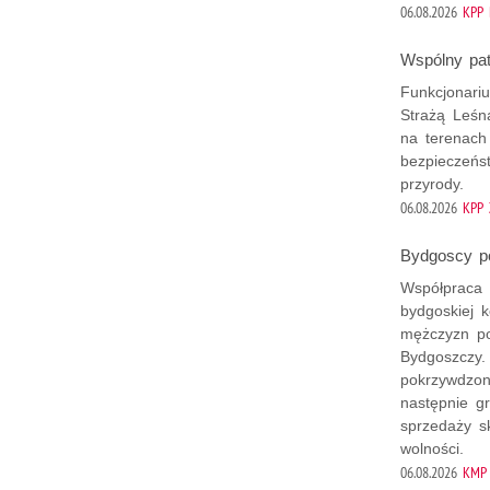
06.08.2026
KPP 
Wspólny patr
Funkcjonari
Strażą Leśn
na terenach
bezpieczeńs
przyrody.
06.08.2026
KPP 
Bydgoscy po
Współpraca 
bydgoskiej 
mężczyzn po
Bydgoszczy.
pokrzywdzone
następnie g
sprzedaży s
wolności.
06.08.2026
KMP 