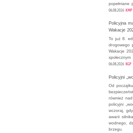
popełniane p
06.08.2026
KMP 
Policyjna 
Wakacje 20
To już 8. e
drogowego p
Wakacje 202
społecznym 
06.08.2026
KGP
Policyjni „
Od początku
bezpieczeńs
również nad
policyjni „w
wczoraj, gd
awarii silni
wodnego, dz
brzegu.