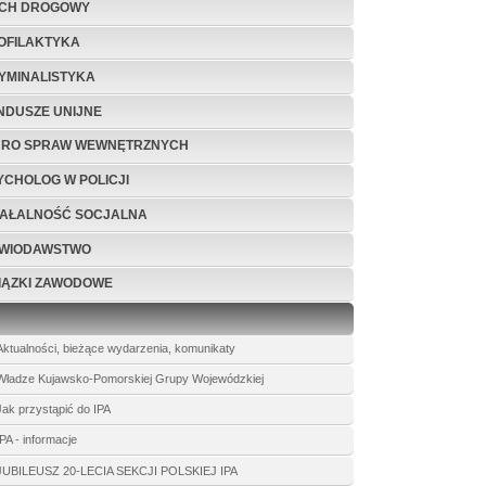
CH DROGOWY
OFILAKTYKA
YMINALISTYKA
NDUSZE UNIJNE
URO SPRAW WEWNĘTRZNYCH
YCHOLOG W POLICJI
IAŁALNOŚĆ SOCJALNA
WIODAWSTWO
IĄZKI ZAWODOWE
Aktualności, bieżące wydarzenia, komunikaty
Władze Kujawsko-Pomorskiej Grupy Wojewódzkiej
Jak przystąpić do IPA
IPA - informacje
JUBILEUSZ 20-LECIA SEKCJI POLSKIEJ IPA