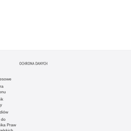
OCHRONA DANYCH
resowe
ra
onu
ik
y
diów
 do
ika Praw
elskich