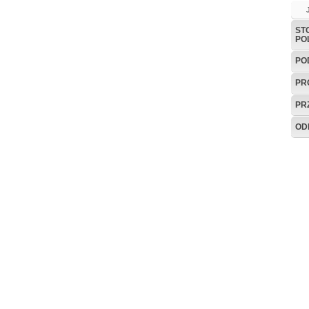
ST
PO
PO
PR
PR
OD