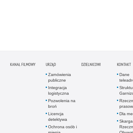
KANAŁ FILMOWY
URZĄD
DZIELNICOWI
KONTAKT
Zamówienia
Dane
publiczne
telead
Integracja
Struktu
logistyczna
Garniz
Pozwolenia na
Rzeczn
broń
prasow
Licencja
Dla me
detektywa
Skarga
Ochrona osób i
Rzeczn
mienia
Obywat