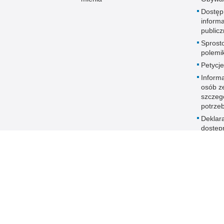
Dostęp
informa
publicz
Sprost
polemik
Petycje
Informa
osób z
szczeg
potrze
Deklar
dostęp