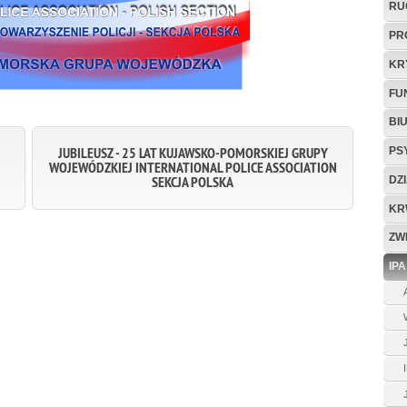
RU
PR
KR
FU
BI
JUBILEUSZ - 25 LAT KUJAWSKO-POMORSKIEJ GRUPY
PS
WOJEWÓDZKIEJ INTERNATIONAL POLICE ASSOCIATION
SEKCJA POLSKA
DZ
KR
ZW
IPA