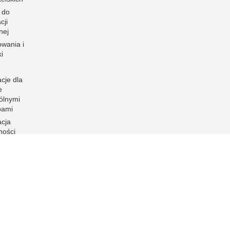
 do
cji
nej
owania i
i
cje dla
e
ólnymi
bami
acja
ności