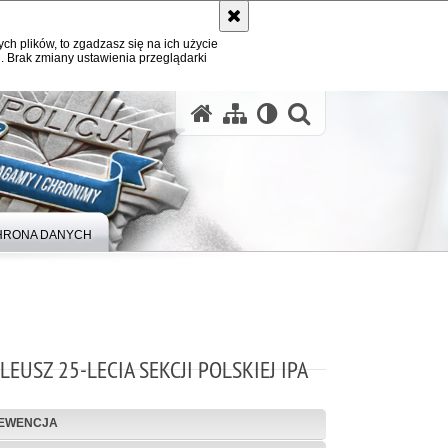
ych plików, to zgadzasz się na ich użycie
. Brak zmiany ustawienia przeglądarki
otwórz wysz
HRONA DANYCH
ILEUSZ 25-LECIA SEKCJI POLSKIEJ IPA
EWENCJA