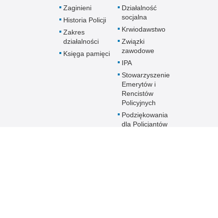
Zaginieni
Działalność
socjalna
Historia Policji
Krwiodawstwo
Zakres
działalności
Związki
zawodowe
Księga pamięci
IPA
Stowarzyszenie
Emerytów i
Rencistów
Policyjnych
Podziękowania
dla Policjantów
Program
profilaktyczny
Sztuka Wyboru
Przyszłość a Ty
Oddziały o profilu
mundurowym