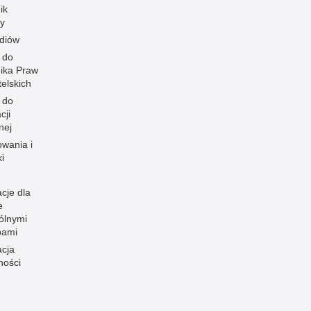
ik
y
diów
 do
ika Praw
elskich
 do
cji
nej
owania i
i
cje dla
e
ólnymi
bami
acja
ności