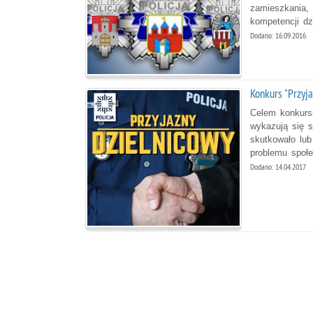
zamieszkania,
kompetencji dz
Dodano: 16.09.2016
Konkurs "Przyj
Celem konkursu
wykazują się 
skutkowało lub
problemu społe
Dodano: 14.04.2017