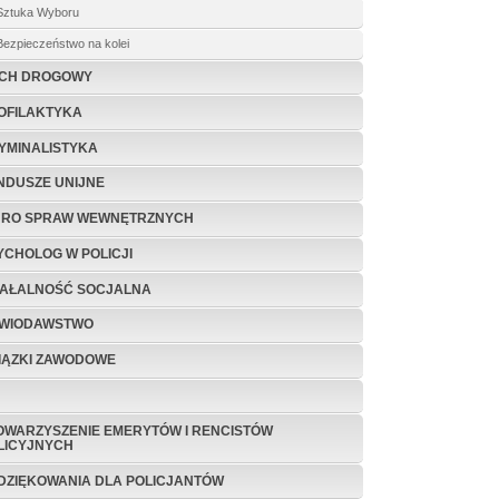
Sztuka Wyboru
Bezpieczeństwo na kolei
CH DROGOWY
OFILAKTYKA
YMINALISTYKA
NDUSZE UNIJNE
URO SPRAW WEWNĘTRZNYCH
YCHOLOG W POLICJI
IAŁALNOŚĆ SOCJALNA
WIODAWSTWO
IĄZKI ZAWODOWE
OWARZYSZENIE EMERYTÓW I RENCISTÓW
LICYJNYCH
DZIĘKOWANIA DLA POLICJANTÓW