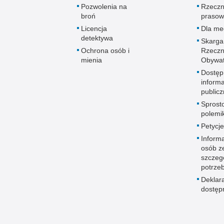
Pozwolenia na
Rzeczn
broń
prasow
Licencja
Dla me
detektywa
Skarga
Ochrona osób i
Rzeczn
mienia
Obywat
Dostęp
informa
publicz
Sprost
polemik
Petycje
Informa
osób z
szczeg
potrze
Deklar
dostęp