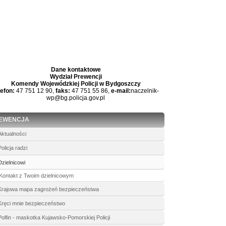
Dane kontaktowe
Wydział Prewencji
Komendy Wojewódzkiej Policji w Bydgoszczy
lefon:
47 751 12 90,
faks:
47 751 55 86,
e-mail:
naczelnik-
wp@bg.policja.gov.pl
EWENCJA
Aktualności
Policja radzi
Dzielnicowi
Kontakt z Twoim dzielnicowym
Krajowa mapa zagrożeń bezpieczeństwa
Kręci mnie bezpieczeństwo
Polfin - maskotka Kujawsko-Pomorskiej Policji