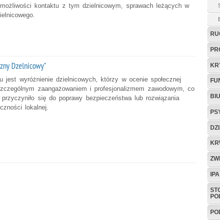
 możliwości kontaktu z tym dzielnicowym, sprawach leżących w
ielnicowego.
RU
PR
azny Dzelnicowy"
KR
 jest wyróżnienie dzielnicowych, którzy w ocenie społecznej
FU
szczególnym zaangażowaniem i profesjonalizmem zawodowym, co
BI
 przyczyniło się do poprawy bezpieczeństwa lub rozwiązania
czności lokalnej.
PS
DZ
KR
ZW
IPA
ST
PO
PO