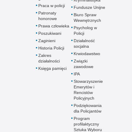
Praca w policji
Fundusze Unijne
Patronaty
Biuro Spraw
honorowe
Wewnętrznych
Prawa człowieka
Psycholog w
Poszukiwani
Policji
Zaginieni
Działalność
socjalna
Historia Policji
Krwiodawstwo
Zakres
działalności
Związki
zawodowe
Księga pamięci
IPA
Stowarzyszenie
Emerytów i
Rencistów
Policyjnych
Podziękowania
dla Policjantów
Program
profilaktyczny
Sztuka Wyboru