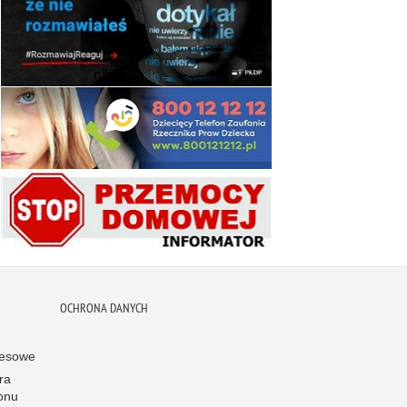
OCHRONA DANYCH
resowe
ra
onu