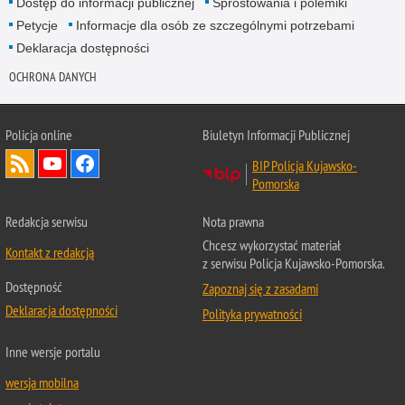
Dostęp do informacji publicznej
Sprostowania i polemiki
Petycje
Informacje dla osób ze szczególnymi potrzebami
Deklaracja dostępności
OCHRONA DANYCH
Policja online
Biuletyn Informacji Publicznej
BIP Policja Kujawsko-
Pomorska
Redakcja serwisu
Nota prawna
Chcesz wykorzystać materiał
Kontakt z redakcją
z serwisu Policja Kujawsko-Pomorska.
Dostępność
Zapoznaj się z zasadami
Deklaracja dostępności
Polityka prywatności
Inne wersje portalu
wersja mobilna