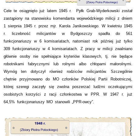
Cele te osiągnięto już latem 1945 r. Ppłk Grab-Wyderkowski został
zastąpiony na stanowisku komendanta wojewódzkiego milicji z dniem
1 sierpnia 1945 r. przez mjr. Karola Janikowskiego. W kwietniu 1945
r. liczebność milicjantów w Bydgoszczy spadła do 561
funkcjonariuszy w 6 komisariatach, natomiast rok później już tylko
309 funkcjonariuszy w 4 komisariatach. Z pracy w milicji zwalniano
głównie osoby nie spełniające kryteriów klasowych, tj. nie będące
robotnikami fabrycznymi lub rolnymi albo chłopami małorolnymi.
Wymóg ten dotyczył również rodziców milicjantów. Szczególnie
chętnie przyjmowano do MO członków Polskiej Partii Robotniczej,
której szeregi zaczęły się zwolna poszerzać ludźmi oczekującymi
osobistych korzyści z racji członkostwa w PPR. W 1947 r. już
64,5% funkcjonariuszy MO stanowili „PPR-owcy”.