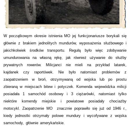
W początkowym okresie istnienia MO jej funkcjonariusze borykali się
głównie z brakiem jednolitych mundurów, wyposażenia służbowego i
jakichkolwiek środków transportu. Regułą było więc zdobywanie
umundurowania na własną rękę, jak również używanie do służby
prywatnych rowerów. Milicjanci nie mieli na przykład latarek,
kajdanek czy raportówek. Nie było natomiast problemów z
zaopatrzeniem w broń, otrzymywaną od wojska lub po prostu
zbieraną w miejscach bitew i potyczek. Komenda wojewódzka milicji
posiadała 1 samochód osobowy i 3 ciężarówki, natomiast tylko
niektóre komendy miejskie i powiatowe posiadały chociażby
motocykl. Zaopatrzenie MO znacznie poprawiło się już od 1946 r.,
kiedy jednostki otrzymały polowe mundury i wycofywane z wojska
samochody, głównie amerykańskie.