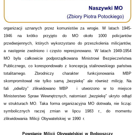
organizacji uznanych przez komunistów za wrogie. W latach 1945-
1946 na krótko przyjęto do MO około 1000 policjantów
przedwojennych, których wykorzystano do przeszkolenia milicjantów,
a następnie zwolniono i często represjonowano. W latach 1949-1954
MO była całkowicie podporządkowana Ministrowi Bezpieczeństwa
Publicznego, co korespondowało z koncepcją stalinowskiego państwa
totalitarnego. Zbrodniczy charakter funkcjonowania MBP
skompromitował nie tylko samą „bezpiekę” ale również milicję. Na
fali „odwilży” zlikwidowano MBP i utworzono w to miejsce
Ministerstwo Spraw Wewnętrznych, natomiast „bezpiekę” ukryto odtąd
w strukturach MO. Taka forma organizacyjna MO dotrwała, nie licząc
symbolicznych raczej zmian w lipcu 1983 r., do momentu
zlikwidowania Milicji Obywatelskiej w 1990 r.
Powstanie Milicji Obywatelskiej w Bydgoszczy