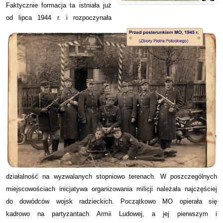
Faktycznie formacja ta istniała już
od lipca 1944 r. i rozpoczynała
działalność na wyzwalanych stopniowo terenach. W poszczególnych
miejscowościach inicjatywa organizowania milicji należała najczęściej
do dowódców wojsk radzieckich. Początkowo MO opierała się
kadrowo na partyzantach Armii Ludowej, a jej pierwszym i