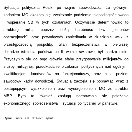
Sytuacja polityczna Polski po wojnie spowodowała, że głównym
zadaniem MO okazało się zwalczanie podziemia niepodległościowego
i wspieranie SB w tych działaniach. Oczywiście determinowało to
strukturę milicji poprzez dużą liczebność tzw. „plutonów
operacyjnych”, oraz powodowało zaniedbania w dziedzinie walki z
przestępczością pospolitą. Stan bezpieczeństwa w pierwszej
dekadzie istnienia państwa po II wojnie światowej był bardzo niski.
Przyczyniło się do tego głównie słabe przygotowanie milicjantów do
służby milicyjnej, przedkładanie przekonań politycznych nad ogólnymi
kwalifikacjami kandydatów na funkcjonariuszy, oraz niski poziom
zawodowy kadry dowódczej. Sytuacja zaczęła się poprawiać wraz z
postępującym wyszkoleniem oraz wyodrębnieniem MO ze struktur
MBP. Było to również zasługą normowania się położenia
ekonomicznego społeczeństwa i sytuacji politycznej w państwie.
Oprac. sierż. szt. dr Piotr Sykut