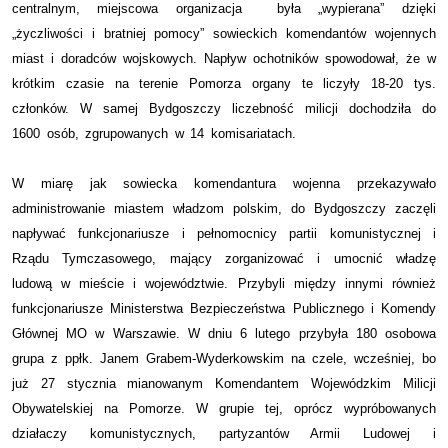
centralnym, miejscowa organizacja była „wypierana” dzięki
„życzliwości i bratniej pomocy” sowieckich komendantów wojennych
miast i doradców wojskowych. Napływ ochotników spowodował, że w
krótkim czasie na terenie Pomorza organy te liczyły 18-20 tys.
członków. W samej Bydgoszczy liczebność milicji dochodziła do
1600 osób, zgrupowanych w 14 komisariatach.
W miarę jak sowiecka komendantura wojenna przekazywało
administrowanie miastem władzom polskim, do Bydgoszczy zaczęli
napływać funkcjonariusze i pełnomocnicy partii komunistycznej i
Rządu Tymczasowego, mający zorganizować i umocnić władzę
ludową w mieście i województwie. Przybyli między innymi również
funkcjonariusze Ministerstwa Bezpieczeństwa Publicznego i Komendy
Głównej MO w Warszawie. W dniu 6 lutego przybyła 180 osobowa
grupa z ppłk. Janem Grabem-Wyderkowskim na czele, wcześniej, bo
już 27 stycznia mianowanym Komendantem Wojewódzkim Milicji
Obywatelskiej na Pomorze. W grupie tej, oprócz wypróbowanych
działaczy komunistycznych, partyzantów Armii Ludowej i