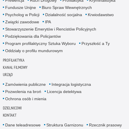
Prewencja
Ruch Drogowy
Profilaktyka
Kryminalistyka
Fundusze Unijne
Biuro Spraw Wewnętrznych
Psycholog w Policji
Działalność socjalna
Krwiodawstwo
Związki zawodowe
IPA
Stowarzyszenie Emerytów i Rencistów Policyjnych
Podziękowania dla Policjantów
Program profilaktyczny Sztuka Wyboru
Przyszłość a Ty
Oddziały o profilu mundurowym
PROFILAKTYKA
KANAŁ FILMOWY
URZĄD
Zamówienia publiczne
Integracja logistyczna
Pozwolenia na broń
Licencja detektywa
Ochrona osób i mienia
DZIELNICOWI
KONTAKT
Dane teleadresowe
Struktura Garnizonu
Rzecznik prasowy