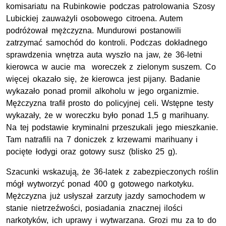
komisariatu na Rubinkowie podczas patrolowania Szosy
Lubickiej zauważyli osobowego citroena. Autem
podróżował mężczyzna. Mundurowi postanowili
zatrzymać samochód do kontroli. Podczas dokładnego
sprawdzenia wnętrza auta wyszło na jaw, że 36-letni
kierowca w aucie ma woreczek z zielonym suszem. Co
więcej okazało się, że kierowca jest pijany. Badanie
wykazało ponad promil alkoholu w jego organizmie.
Mężczyzna trafił prosto do policyjnej celi. Wstępne testy
wykazały, że w woreczku było ponad 1,5 g marihuany.
Na tej podstawie kryminalni przeszukali jego mieszkanie.
Tam natrafili na 7 doniczek z krzewami marihuany i
pocięte łodygi oraz gotowy susz (blisko 25 g).
Szacunki wskazują, że 36-latek z zabezpieczonych roślin
mógł wytworzyć ponad 400 g
gotowego narkotyku.
Mężczyzna już usłyszał zarzuty jazdy samochodem w
stanie nietrzeźwości, posiadania znacznej ilości
narkotyków, ich uprawy i wytwarzana. Grozi mu za to do