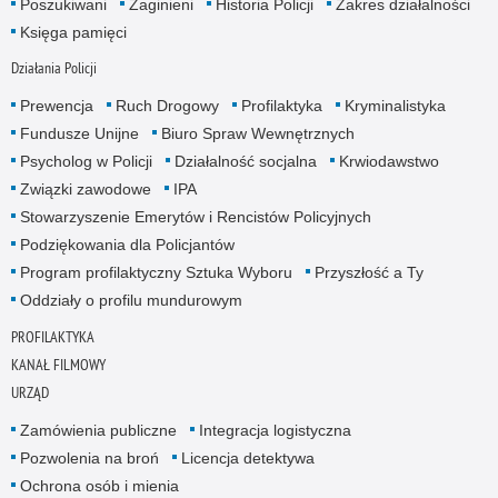
Poszukiwani
Zaginieni
Historia Policji
Zakres działalności
Księga pamięci
Działania Policji
Prewencja
Ruch Drogowy
Profilaktyka
Kryminalistyka
Fundusze Unijne
Biuro Spraw Wewnętrznych
Psycholog w Policji
Działalność socjalna
Krwiodawstwo
Związki zawodowe
IPA
Stowarzyszenie Emerytów i Rencistów Policyjnych
Podziękowania dla Policjantów
Program profilaktyczny Sztuka Wyboru
Przyszłość a Ty
Oddziały o profilu mundurowym
PROFILAKTYKA
KANAŁ FILMOWY
URZĄD
Zamówienia publiczne
Integracja logistyczna
Pozwolenia na broń
Licencja detektywa
Ochrona osób i mienia