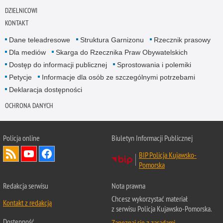
DZIELNICOWI
KONTAKT
Dane teleadresowe
Struktura Garnizonu
Rzecznik prasowy
Dla mediów
Skarga do Rzecznika Praw Obywatelskich
Dostęp do informacji publicznej
Sprostowania i polemiki
Petycje
Informacje dla osób ze szczególnymi potrzebami
Deklaracja dostępności
OCHRONA DANYCH
Policja online
Biuletyn Informacji Publicznej
BIP Policja Kujawsko-
Pomorska
Redakcja serwisu
Nota prawna
Chcesz wykorzystać materiał
Kontakt z redakcją
z serwisu Policja Kujawsko-Pomorska.
Dostępność
Zapoznaj się z zasadami