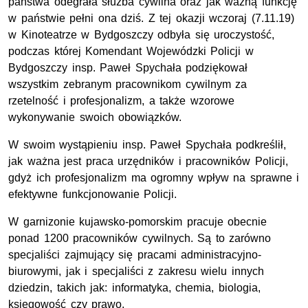
państwa odegrała służba cywilna oraz jak ważną funkcję
w państwie pełni ona dziś. Z tej okazji
wczoraj (7.11.19)
w Kinoteatrze w Bydgoszczy odbyła się uroczystość,
podczas której
Komendant Wojewódzki Policji w
Bydgoszczy insp. Paweł Spychała podziękował
wszystkim zebranym pracownikom cywilnym za
rzetelność i profesjonalizm, a także wzorowe
wykonywanie swoich obowiązków.
W swoim wystąpieniu insp. Paweł Spychała podkreślił,
jak ważna jest praca urzędników i pracowników Policji,
gdyż ich profesjonalizm ma ogromny wpływ na sprawne i
efektywne funkcjonowanie Policji.
W garnizonie kujawsko-pomorskim pracuje obecnie
ponad 1200 pracowników cywilnych. Są to zarówno
specjaliści zajmujący się pracami administracyjno-
biurowymi, jak i specjaliści z zakresu wielu innych
dziedzin, takich jak: informatyka, chemia, biologia,
księgowość czy prawo.