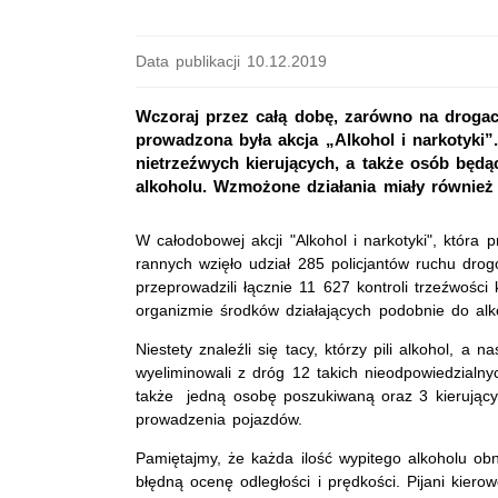
Data publikacji 10.12.2019
Wczoraj przez całą dobę, zarówno na drogach
prowadzona była akcja „Alkohol i narkotyki”
nietrzeźwych kierujących, a także osób bę
alkoholu. Wzmożone działania miały również
W całodobowej akcji "Alkohol i narkotyki", która
rannych wzięło udział 285 policjantów ruchu dro
przeprowadzili łącznie 11 627 kontroli trzeźwośc
organizmie środków działających podobnie do alk
Niestety znaleźli się tacy, którzy pili alkohol, a 
wyeliminowali z dróg 12 takich nieodpowiedzialnyc
także jedną osobę poszukiwaną oraz 3 kierujący
prowadzenia pojazdów.
Pamiętajmy, że każda ilość wypitego alkoholu obn
błędną ocenę odległości i prędkości. Pijani kiero