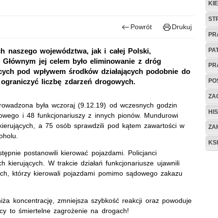
KI
ST
Powrót
Drukuj
PR
PA
 naszego województwa, jak i całej Polski,
. Głównym jej celem było eliminowanie z dróg
PR
dących pod wpływem środków działających podobnie do
PO
 ograniczyć liczbę zdarzeń drogowych.
ZAG
 prowadzona była wczoraj (9.12.19) od wczesnych godzin
HIS
gowego i 48 funkcjonariuszy z innych pionów. Mundurowi
i kierujących, a 75 osób sprawdzili pod kątem zawartości w
ZA
oholu.
KS
następnie postanowili kierować pojazdami. Policjanci
h kierujących. W trakcie działań funkcjonariusze ujawnili
ch, którzy kierowali pojazdami pomimo sądowego zakazu
iża koncentrację, zmniejsza szybkość reakcji oraz powoduje
wcy to śmiertelne zagrożenie na drogach!