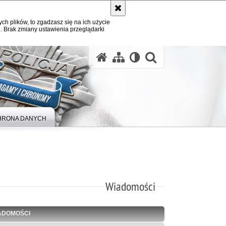
ych plików, to zgadzasz się na ich użycie
. Brak zmiany ustawienia przeglądarki
otwórz wysz
HRONA DANYCH
Wiadomości
ADOMOŚCI