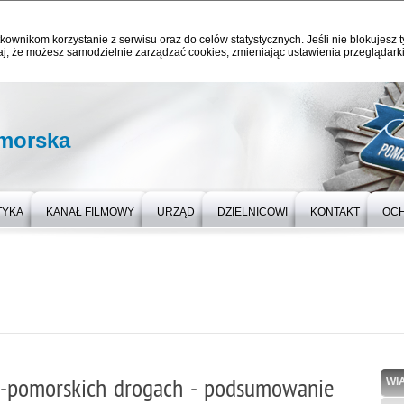
kownikom korzystanie z serwisu oraz do celów statystycznych. Jeśli nie blokujesz t
j, że możesz samodzielnie zarządzać cookies, zmieniając ustawienia przeglądarki
omorska
TYKA
KANAŁ FILMOWY
URZĄD
DZIELNICOWI
KONTAKT
OC
ko-pomorskich drogach - podsumowanie
WI