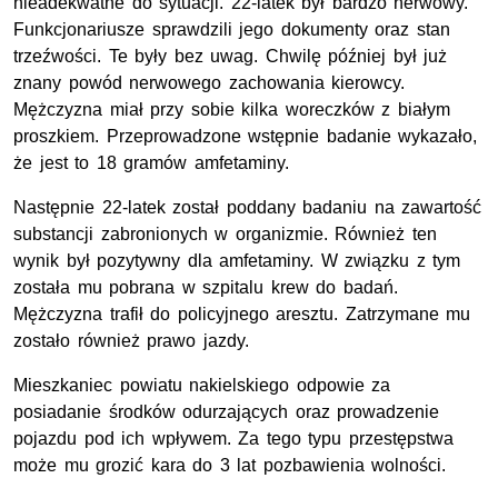
nieadekwatne do sytuacji. 22-latek był bardzo nerwowy.
Funkcjonariusze sprawdzili jego dokumenty oraz stan
trzeźwości. Te były bez uwag. Chwilę później był już
znany powód nerwowego zachowania kierowcy.
Mężczyzna miał przy sobie kilka woreczków z białym
proszkiem. Przeprowadzone wstępnie badanie wykazało,
że jest to 18 gramów amfetaminy.
Następnie 22-latek został poddany badaniu na zawartość
substancji zabronionych w organizmie. Również ten
wynik był pozytywny dla amfetaminy. W związku z tym
została mu pobrana w szpitalu krew do badań.
Mężczyzna trafił do policyjnego aresztu. Zatrzymane mu
zostało również prawo jazdy.
Mieszkaniec powiatu nakielskiego odpowie za
posiadanie środków odurzających oraz prowadzenie
pojazdu pod ich wpływem. Za tego typu przestępstwa
może mu grozić kara do 3 lat pozbawienia wolności.