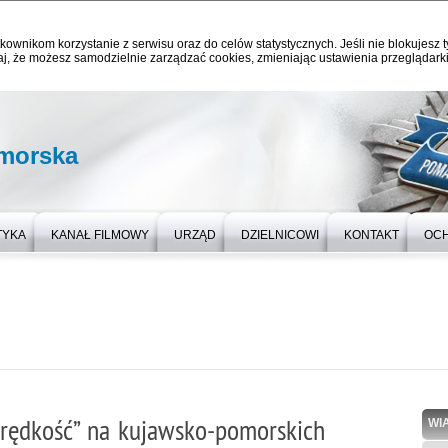
kownikom korzystanie z serwisu oraz do celów statystycznych. Jeśli nie blokujesz t
j, że możesz samodzielnie zarządzać cookies, zmieniając ustawienia przeglądarki
omorska
TYKA
KANAŁ FILMOWY
URZĄD
DZIELNICOWI
KONTAKT
OC
Prędkość” na kujawsko-pomorskich
WI