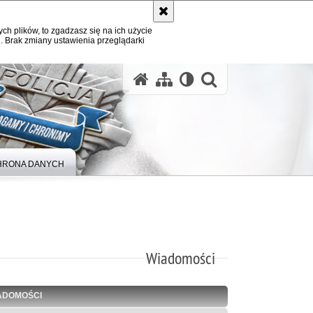
ych plików, to zgadzasz się na ich użycie
. Brak zmiany ustawienia przeglądarki
otwórz wysz
HRONA DANYCH
Wiadomości
ADOMOŚCI