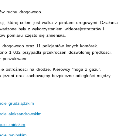
isów ruchu drogowego.
ji, której celem jest walka z piratami drogowymi. Działania
owadzone były z wykorzystaniem wideorejestratorów i
tów pomiaru często się zmieniała.
hu drogowego oraz 11 policjantów innych komórek.
iono 1 032 przypadki przekroczeń dozwolonej prędkości.
by poszukiwane.
ie ostrożności na drodze. Kierowcy "noga z gazu",
 jezdni oraz zachowujmy bezpieczne odległości między
ecie grudziądzkim
ecie aleksandrowskim
ecie żnińskim
ecie rypińskim