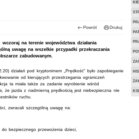
KI
ST
PR
Powrót
Drukuj
PA
PR
 wczoraj na terenie województwa działania
gólną uwagę na wszelkie przypadki przekraczania
PO
 obszarze zabudowanym.
ZAG
.20) działań pod kryptonimem „Prędkość” było zapobieganie
HIS
owanie od kierujących przestrzegania ograniczeń
ZA
kcja ta miała także za zadanie wyrobienie wśród
, że jazda z nadmierną prędkością jest niebezpieczna nie
KS
zestników ruchu.
ości, zwracali szczególną uwagę na:
 do bezpiecznego przewożenia dzieci,