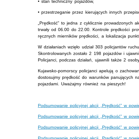
• stan techniczny pojazdów,
• przestrzeganie przez kierujących innych przep
„Prędkość” to jedna z cyklicznie prowadzonych akc
trwały od 06.00 do 22.00. Kontrole prędkości pr
ręcznych mierników prędkości, a lokalizacja punk
W działaniach wzięło udział 303 policjantów ruc
Skontrolowanych zostało 2 198 pojazdów i ujawn
Policjanci, podczas działań, ujawnili także 2 oso
Kujawsko-pomorscy policjanci apelują o zachowan
dostosujmy prędkość do warunków panujących na
pojazdami. Uważajmy również na pieszych!
Podsumowanie policyjnej akcji „Prędkość” w powi
Podsumowanie policyjnej akcji „Prędkość” w powi
Podsumowanie policyjnej akcji „Prędkość” w powi
Podsumowanie policyjnej akcji „Prędkość” w powi