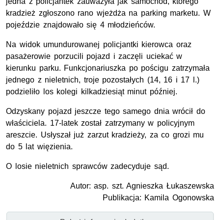
jedna z policjantek zauważyła jak samochód, którego
kradzież zgłoszono rano wjeżdża na parking marketu. W
pojeździe znajdowało się 4 młodzieńców.
Na widok umundurowanej policjantki kierowca oraz
pasażerowie porzucili pojazd i zaczęli uciekać w
kierunku parku. Funkcjonariuszka po pościgu zatrzymała
jednego z nieletnich, troje pozostałych (14, 16 i 17 l.)
podzieliło los kolegi kilkadziesiąt minut później.
Odzyskany pojazd jeszcze tego samego dnia wrócił do
właściciela. 17-latek został zatrzymany w policyjnym
areszcie. Usłyszał już zarzut kradzieży, za co grozi mu
do 5 lat więzienia.
O losie nieletnich sprawców zadecyduje sąd.
Autor: asp. szt. Agnieszka Łukaszewska​
Publikacja: Kamila Ogonowska