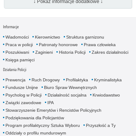
↓ Pokaż informacje dodatkowe ↓
Informacje
Wiadomości
Kierownictwo
Struktura garnizonu
Praca w policji
Patronaty honorowe
Prawa człowieka
Poszukiwani
Zaginieni
Historia Policji
Zakres działalności
Księga pamięci
Działania Policji
Prewencja
Ruch Drogowy
Profilaktyka
Kryminalistyka
Fundusze Unijne
Biuro Spraw Wewnętrznych
Psycholog w Policji
Działalność socjalna
Krwiodawstwo
Związki zawodowe
IPA
Stowarzyszenie Emerytów i Rencistów Policyjnych
Podziękowania dla Policjantów
Program profilaktyczny Sztuka Wyboru
Przyszłość a Ty
Oddziały o profilu mundurowym