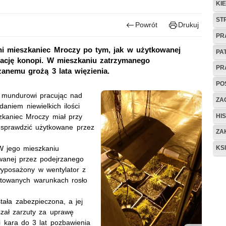
KI
ST
Powrót
Drukuj
PR
tni mieszkaniec Mroczy po tym, jak w użytkowanej
PA
tację konopi. W mieszkaniu zatrzymanego
PR
anemu grożą 3 lata więzienia.
PO
y mundurowi pracując nad
ZAG
aniem niewielkich ilości
HIS
zkaniec Mroczy miał przy
e sprawdzić użytkowane przez
ZA
KS
 W jego mieszkaniu
wanej przez podejrzanego
 wyposażony w wentylator z
otowanych warunkach rosło
ała zabezpieczona, a jej
szał zarzuty za uprawę
i kara do 3 lat pozbawienia