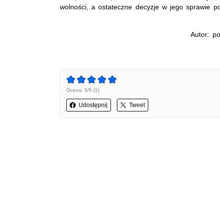
wolności, a ostateczne decyzje w jego sprawie p
Autor: p
Ocena: 5/5 (1)
Udostępnij
Tweet