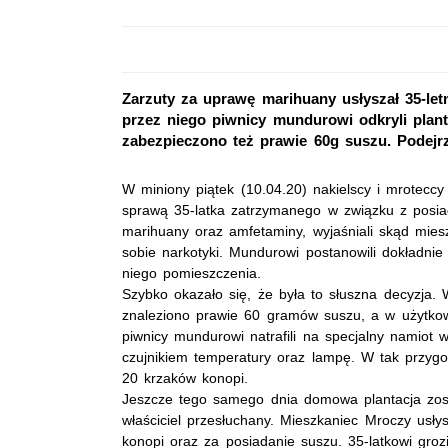
Zarzuty za uprawę marihuany usłyszał 35-le
przez niego piwnicy mundurowi odkryli plan
zabezpieczono też prawie 60g suszu. Podejrz
W miniony piątek (10.04.20) nakielscy i mrotecc
sprawą 35-latka zatrzymanego w związku z posiad
marihuany oraz amfetaminy, wyjaśniali skąd mies
sobie narkotyki. Mundurowi postanowili dokładni
niego pomieszczenia.
Szybko okazało się, że była to słuszna decyzja.
znaleziono prawie 60 gramów suszu, a w użytko
piwnicy mundurowi natrafili na specjalny namiot
czujnikiem temperatury oraz lampę. W tak przyg
20 krzaków konopi.
Jeszcze tego samego dnia domowa plantacja zost
właściciel przesłuchany. Mieszkaniec Mroczy usły
konopi oraz za posiadanie suszu. 35-latkowi groz