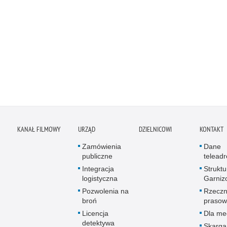
KANAŁ FILMOWY
URZĄD
DZIELNICOWI
KONTAKT
Zamówienia
Dane
publiczne
telead
Integracja
Struktu
logistyczna
Garniz
Pozwolenia na
Rzeczn
broń
prasow
Licencja
Dla me
detektywa
Skarga