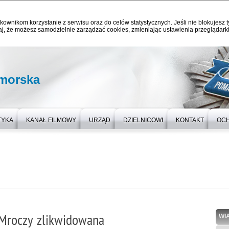
kownikom korzystanie z serwisu oraz do celów statystycznych. Jeśli nie blokujesz t
j, że możesz samodzielnie zarządzać cookies, zmieniając ustawienia przeglądarki
omorska
TYKA
KANAŁ FILMOWY
URZĄD
DZIELNICOWI
KONTAKT
OC
Mroczy zlikwidowana
WI