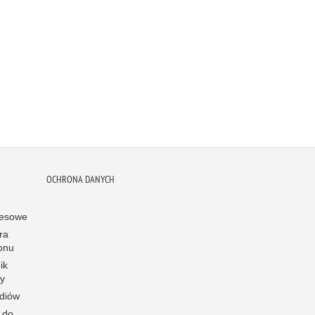
OCHRONA DANYCH
resowe
ra
onu
ik
y
diów
 do