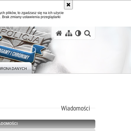
ych plików, to zgadzasz się na ich użycie
. Brak zmiany ustawienia przeglądarki
otwórz wysz
HRONA DANYCH
Wiadomości
ADOMOŚCI