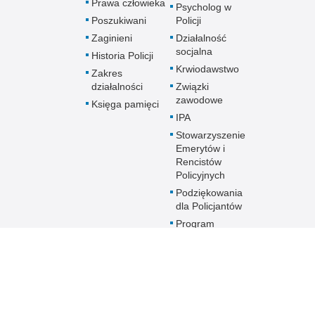
Prawa człowieka
Psycholog w
Poszukiwani
Policji
Zaginieni
Działalność
socjalna
Historia Policji
Krwiodawstwo
Zakres
działalności
Związki
zawodowe
Księga pamięci
IPA
Stowarzyszenie
Emerytów i
Rencistów
Policyjnych
Podziękowania
dla Policjantów
Program
profilaktyczny
Sztuka Wyboru
Przyszłość a Ty
Oddziały o profilu
mundurowym