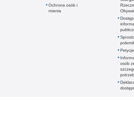
Ochrona osób i
Rzeczn
mienia
Obywat
Dostęp
informa
publicz
Sprost
polemik
Petycje
Informa
osób z
szczeg
potrze
Deklar
dostęp