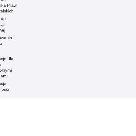
ika Praw
elskich
 do
cji
nej
owania i
i
cje dla
e
ólnymi
bami
acja
ności