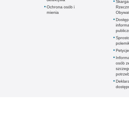
Skarga
Ochrona osób i
Rzeczn
mienia
Obywat
Dostęp
informa
publicz
Sprost
polemik
Petycje
Informa
osób z
szczeg
potrze
Deklar
dostęp