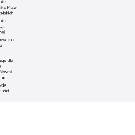
 do
ika Praw
elskich
 do
cji
nej
owania i
i
cje dla
e
ólnymi
bami
acja
ności