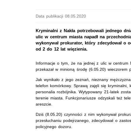
Data publikacji 08.05.2020
Kryminalni z Nakła potrzebowali jednego dnia,
ulic w centrum miasta napadł na przechodnia
wykonywał prokurator, który zdecydował o o
od 2 do 12 lat więzienia.
Informacje o tym, że na jednej z ulic w centru
przekazał w minioną środę (6.05.20) wieczorem 
Jak wynikało z jego zeznań, nieznany mężczyzna
telefon komórkowy. Sprawą zajęli się kryminalni, 
personalia rozbójnika. Wytypowany 21-latek zost
terenie miasta. Funkcjonariusze odzyskali też te
areszcie.
Dziś (8.05.20) czynności z nim wykonywał prokura
przesłuchaniu podejrzanego, zdecydował o zast
policyjnego dozoru.