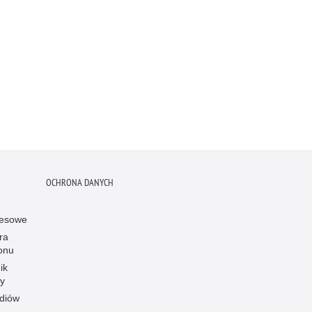
OCHRONA DANYCH
resowe
ra
onu
ik
y
diów