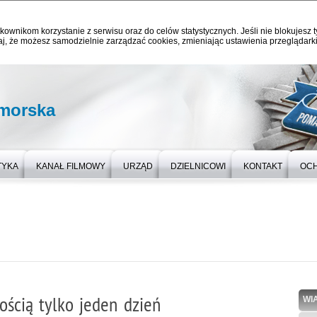
kownikom korzystanie z serwisu oraz do celów statystycznych. Jeśli nie blokujesz t
j, że możesz samodzielnie zarządzać cookies, zmieniając ustawienia przeglądarki
omorska
TYKA
KANAŁ FILMOWY
URZĄD
DZIELNICOWI
KONTAKT
OC
ością tylko jeden dzień
WI