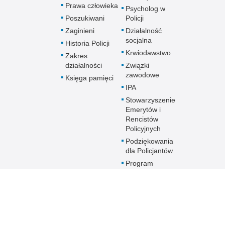
Prawa człowieka
Psycholog w
Poszukiwani
Policji
Zaginieni
Działalność
socjalna
Historia Policji
Krwiodawstwo
Zakres
działalności
Związki
zawodowe
Księga pamięci
IPA
Stowarzyszenie
Emerytów i
Rencistów
Policyjnych
Podziękowania
dla Policjantów
Program
profilaktyczny
Sztuka Wyboru
Przyszłość a Ty
Oddziały o profilu
mundurowym