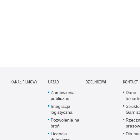
KANAŁ FILMOWY
URZĄD
DZIELNICOWI
KONTAKT
Zamówienia
Dane
publiczne
telead
Integracja
Struktu
logistyczna
Garniz
Pozwolenia na
Rzeczn
broń
prasow
Licencja
Dla me
detektywa