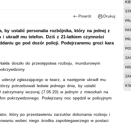
KI
ST
Powrót
Drukuj
PR
PA
 by ustalić personalia rozbójnika, który na jednej z
 i ukradł mu telefon. Dziś z 21-latkiem czynności
PR
ddaniu go pod dozór policji. Podejrzanemu grozi kara
PO
ZAG
m Nakła doszło do przestępstwa rozboju, mundurowym
HIS
pokrzywdzony.
ZA
 uderzył zgłaszającego w twarz, a następnie ukradł mu
którzy potrzebowali ledwie jednego dnia, by ustalić
KS
ał zatrzymany wczoraj (7.05.20) w jednym z mieszkań na
lefon pokrzywdzonego. Podejrzany noc spędził w policyjnym
tor, który po przestawieniu zarzutów dokonania rozboju i
osowaniu wobec niego środka zapobiegawczego w postaci