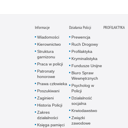
Informacje
Działania Policji
PROFILAKTYKA
Wiadomości
Prewencja
Kierownictwo
Ruch Drogowy
Struktura
Profilaktyka
garnizonu
Kryminalistyka
Praca w policji
Fundusze Unijne
Patronaty
Biuro Spraw
honorowe
Wewnętrznych
Prawa człowieka
Psycholog w
Poszukiwani
Policji
Zaginieni
Działalność
socjalna
Historia Policji
Krwiodawstwo
Zakres
działalności
Związki
zawodowe
Księga pamięci