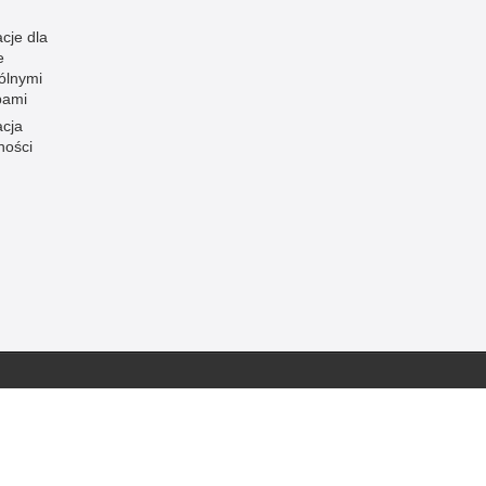
cje dla
e
ólnymi
bami
acja
ności
Inne wersje portalu
ateriał
wersja mobilna
jawsko-Pomorska.
wersja tekstowa
ami