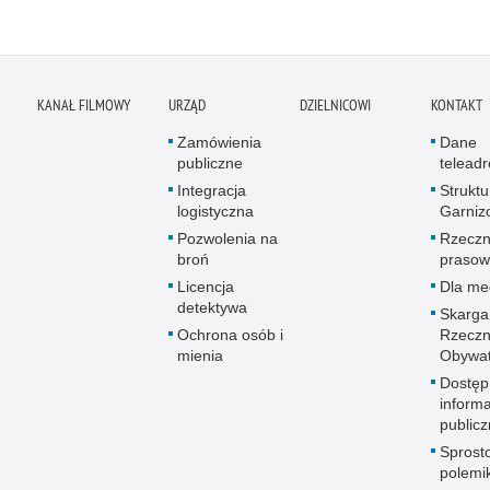
KANAŁ FILMOWY
URZĄD
DZIELNICOWI
KONTAKT
Zamówienia
Dane
publiczne
telead
Integracja
Struktu
logistyczna
Garniz
Pozwolenia na
Rzeczn
broń
prasow
Licencja
Dla me
detektywa
Skarga
Ochrona osób i
Rzeczn
mienia
Obywat
Dostęp
informa
publicz
Sprost
polemik