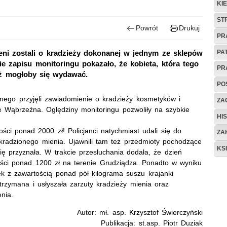
KI
ST
Powrót
Drukuj
PR
PA
ieni zostali o kradzieży dokonanej w jednym ze sklepów
e zapisu monitoringu pokazało, że kobieta, która tego
PR
iż mogłoby się wydawać.
PO
alnego przyjęli zawiadomienie o kradzieży kosmetyków i
ZAG
ie Wąbrzeźna. Oględziny monitoringu pozwoliły na szybkie
HIS
ści ponad 2000 zł! Policjanci natychmiast udali się do
ZA
skradzionego mienia. Ujawnili tam też przedmioty pochodzące
KS
ę przyznała. W trakcie przesłuchania dodała, że dzień
tości ponad 1200 zł na terenie Grudziądza. Ponadto w wyniku
rek z zawartością ponad pół kilograma suszu krajanki
trzymana i usłyszała zarzuty kradzieży mienia oraz
nia.
Autor: mł. asp. Krzysztof Świerczyński
Publikacja: st.asp. Piotr Duziak