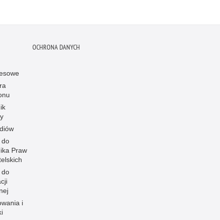
OCHRONA DANYCH
resowe
ra
onu
ik
y
diów
 do
ika Praw
elskich
 do
cji
nej
owania i
i