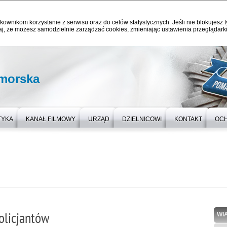
kownikom korzystanie z serwisu oraz do celów statystycznych. Jeśli nie blokujesz t
j, że możesz samodzielnie zarządzać cookies, zmieniając ustawienia przeglądarki
omorska
TYKA
KANAŁ FILMOWY
URZĄD
DZIELNICOWI
KONTAKT
OC
olicjantów
WI