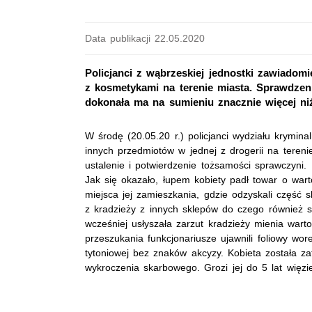
Data publikacji 22.05.2020
Policjanci z wąbrzeskiej jednostki zawiadom
z kosmetykami na terenie miasta. Sprawdzeni
dokonała ma na sumieniu znacznie więcej n
W środę (20.05.20 r.) policjanci wydziału krymin
innych przedmiotów w jednej z drogerii na teren
ustalenie i potwierdzenie tożsamości sprawczyni.
Jak się okazało, łupem kobiety padł towar o warto
miejsca jej zamieszkania, gdzie odzyskali część 
z kradzieży z innych sklepów do czego również si
wcześniej usłyszała zarzut kradzieży mienia war
przeszukania funkcjonariusze ujawnili foliowy wo
tytoniowej bez znaków akcyzy. Kobieta została za
wykroczenia skarbowego. Grozi jej do 5 lat więzie