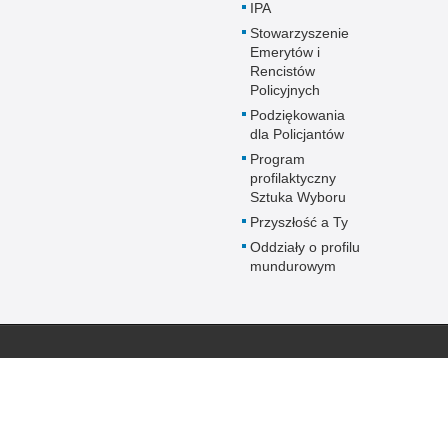
IPA
Stowarzyszenie
Emerytów i
Rencistów
Policyjnych
Podziękowania
dla Policjantów
Program
profilaktyczny
Sztuka Wyboru
Przyszłość a Ty
Oddziały o profilu
mundurowym
Policja online
Biuletyn Informacji
BIP Polic
Pomorsk