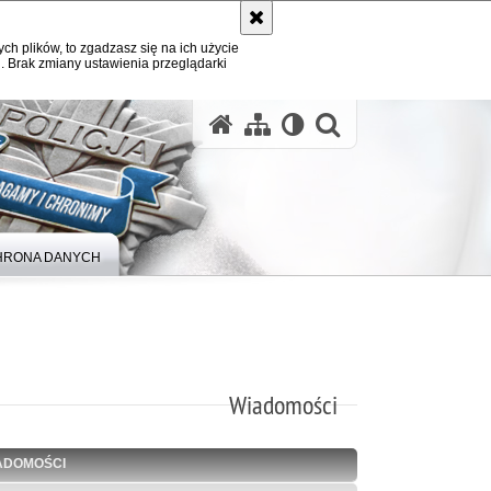
ych plików, to zgadzasz się na ich użycie
. Brak zmiany ustawienia przeglądarki
otwórz wysz
HRONA DANYCH
Wiadomości
ADOMOŚCI