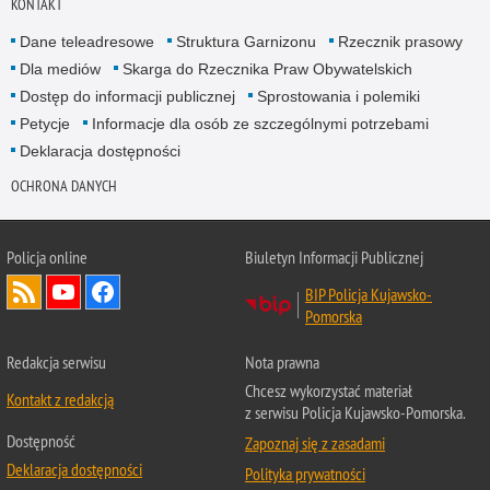
KONTAKT
Dane teleadresowe
Struktura Garnizonu
Rzecznik prasowy
Dla mediów
Skarga do Rzecznika Praw Obywatelskich
Dostęp do informacji publicznej
Sprostowania i polemiki
Petycje
Informacje dla osób ze szczególnymi potrzebami
Deklaracja dostępności
OCHRONA DANYCH
Policja online
Biuletyn Informacji Publicznej
BIP Policja Kujawsko-
Pomorska
Redakcja serwisu
Nota prawna
Chcesz wykorzystać materiał
Kontakt z redakcją
z serwisu Policja Kujawsko-Pomorska.
Dostępność
Zapoznaj się z zasadami
Deklaracja dostępności
Polityka prywatności