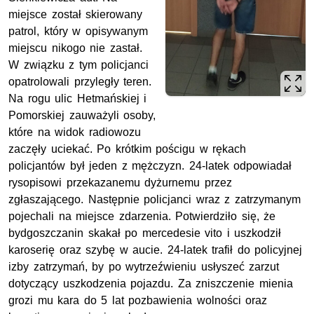
miejsce został skierowany
patrol, który w opisywanym
miejscu nikogo nie zastał.
W związku z tym policjanci
opatrolowali przyległy teren.
Na rogu ulic Hetmańskiej i
Pomorskiej zauważyli osoby,
które na widok radiowozu
zaczęły uciekać. Po krótkim pościgu w rękach
policjantów był jeden z mężczyzn. 24-latek odpowiadał
rysopisowi przekazanemu dyżurnemu przez
zgłaszającego. Następnie policjanci wraz z zatrzymanym
pojechali na miejsce zdarzenia. Potwierdziło się, że
bydgoszczanin skakał po mercedesie vito i uszkodził
karoserię oraz szybę w aucie. 24-latek trafił do policyjnej
izby zatrzymań, by po wytrzeźwieniu usłyszeć zarzut
dotyczący uszkodzenia pojazdu. Za zniszczenie mienia
grozi mu kara do 5 lat pozbawienia wolności oraz