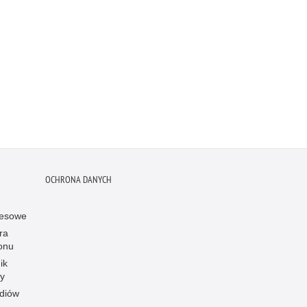
OCHRONA DANYCH
resowe
ra
onu
ik
y
diów