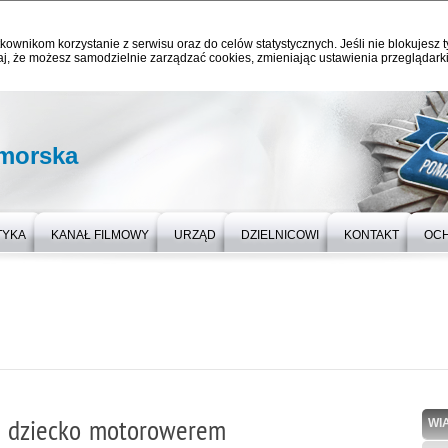
kownikom korzystanie z serwisu oraz do celów statystycznych. Jeśli nie blokujesz t
j, że możesz samodzielnie zarządzać cookies, zmieniając ustawienia przeglądarki
omorska
TYKA
KANAŁ FILMOWY
URZĄD
DZIELNICOWI
KONTAKT
OC
ił dziecko motorowerem
WI