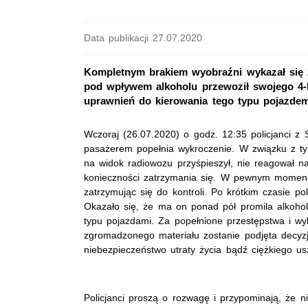
Data publikacji 27.07.2020
Kompletnym brakiem wyobraźni wykazał się 2
pod wpływem alkoholu przewoził swojego 4-l
uprawnień do kierowania tego typu pojazdem
Wczoraj (26.07.2020) o godz. 12:35 policjanci z 
pasażerem popełnia wykroczenie. W związku z tym
na widok radiowozu przyśpieszył, nie reagował 
konieczności zatrzymania się. W pewnym momencie
zatrzymując się do kontroli. Po krótkim czasie po
Okazało się, że ma on ponad pół promila alkohol
typu pojazdami. Za popełnione przestępstwa i wy
zgromadzonego materiału zostanie podjęta decyz
niebezpieczeństwo utraty życia bądź ciężkiego u
Policjanci proszą o rozwagę i przypominają, że 