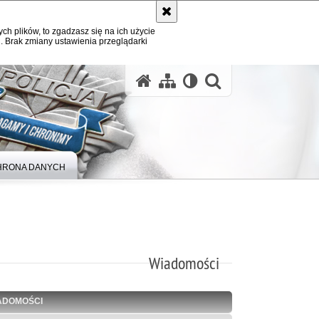
ych plików, to zgadzasz się na ich użycie
. Brak zmiany ustawienia przeglądarki
otwórz wysz
HRONA DANYCH
Wiadomości
ADOMOŚCI