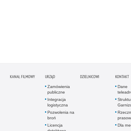
KANAŁ FILMOWY
URZĄD
DZIELNICOWI
KONTAKT
Zamówienia
Dane
publiczne
telead
Integracja
Struktu
logistyczna
Garniz
Pozwolenia na
Rzeczn
broń
prasow
Licencja
Dla me
detektywa