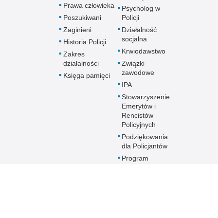
Prawa człowieka
Psycholog w
Poszukiwani
Policji
Zaginieni
Działalność
socjalna
Historia Policji
Krwiodawstwo
Zakres
działalności
Związki
zawodowe
Księga pamięci
IPA
Stowarzyszenie
Emerytów i
Rencistów
Policyjnych
Podziękowania
dla Policjantów
Program
profilaktyczny
Sztuka Wyboru
Przyszłość a Ty
Oddziały o profilu
mundurowym