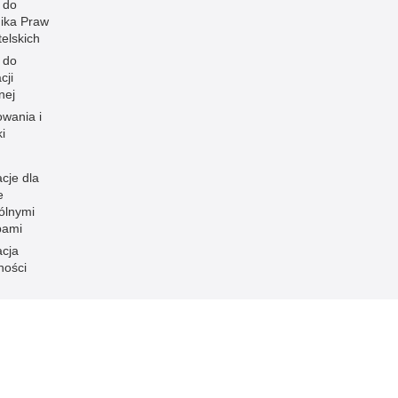
 do
ika Praw
elskich
 do
cji
nej
owania i
i
cje dla
e
ólnymi
bami
acja
ności