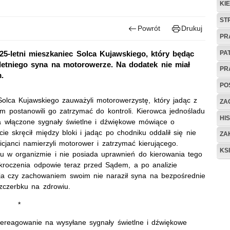
KI
ST
Powrót
Drukuj
PR
PA
5-letni mieszkaniec Solca Kujawskiego, który będąc
etniego syna na motorowerze. Na dodatek nie miał
PR
.
PO
Solca Kujawskiego zauważyli motorowerzystę, który jadąc z
ZAG
 postanowili go zatrzymać do kontroli. Kierowca jednośladu
HIS
na włączone sygnały świetlne i dźwiękowe mówiące o
 skręcił między bloki i jadąc po chodniku oddalił się nie
ZA
licjanci namierzyli motorower i zatrzymać kierującego.
KS
u w organizmie i nie posiada uprawnień do kierowania tego
kroczenia odpowie teraz przed Sądem, a po analizie
ja czy zachowaniem swoim nie naraził syna na bezpośrednie
szczerbku na zdrowiu.
*
niereagowanie na wysyłane sygnały świetlne i dźwiękowe