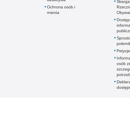
Skarga
Ochrona osób i
Rzeczn
mienia
Obywat
Dostęp
informa
publicz
Sprost
polemik
Petycje
Informa
osób z
szczeg
potrze
Deklar
dostęp