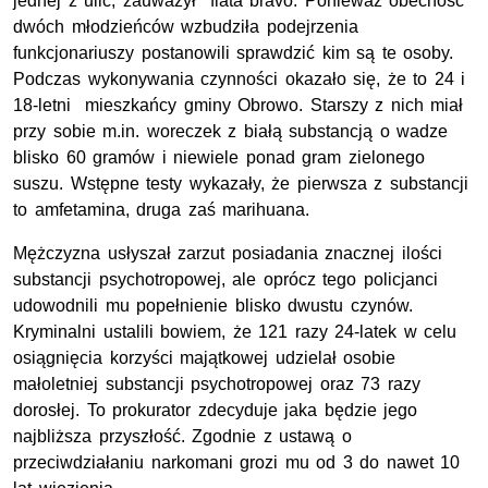
jednej z ulic, zauważył fiata bravo. Ponieważ obecność
dwóch młodzieńców wzbudziła podejrzenia
funkcjonariuszy postanowili sprawdzić kim są te osoby.
Podczas wykonywania czynności okazało się, że to 24 i
18-letni mieszkańcy gminy Obrowo. Starszy z nich miał
przy sobie m.in. woreczek z białą substancją o wadze
blisko 60 gramów i niewiele ponad gram zielonego
suszu. Wstępne testy wykazały, że pierwsza z substancji
to amfetamina, druga zaś marihuana.
Mężczyzna usłyszał zarzut posiadania znacznej ilości
substancji psychotropowej, ale oprócz tego policjanci
udowodnili mu popełnienie blisko dwustu czynów.
Kryminalni ustalili bowiem, że 121 razy 24-latek w celu
osiągnięcia korzyści majątkowej udzielał osobie
małoletniej substancji psychotropowej oraz 73 razy
dorosłej. To prokurator zdecyduje jaka będzie jego
najbliższa przyszłość. Zgodnie z ustawą o
przeciwdziałaniu narkomani grozi mu od 3 do nawet 10