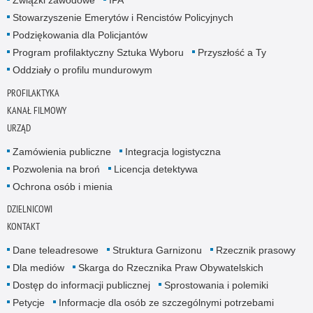
Związki zawodowe
IPA
Stowarzyszenie Emerytów i Rencistów Policyjnych
Podziękowania dla Policjantów
Program profilaktyczny Sztuka Wyboru
Przyszłość a Ty
Oddziały o profilu mundurowym
PROFILAKTYKA
KANAŁ FILMOWY
URZĄD
Zamówienia publiczne
Integracja logistyczna
Pozwolenia na broń
Licencja detektywa
Ochrona osób i mienia
DZIELNICOWI
KONTAKT
Dane teleadresowe
Struktura Garnizonu
Rzecznik prasowy
Dla mediów
Skarga do Rzecznika Praw Obywatelskich
Dostęp do informacji publicznej
Sprostowania i polemiki
Petycje
Informacje dla osób ze szczególnymi potrzebami