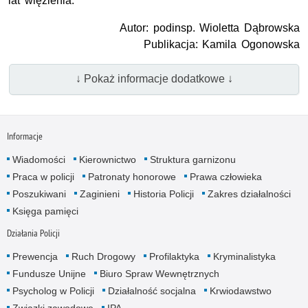
lat więzienia.
Autor: podinsp. Wioletta Dąbrowska
Publikacja: Kamila Ogonowska
↓ Pokaż informacje dodatkowe ↓
Informacje
Wiadomości
Kierownictwo
Struktura garnizonu
Praca w policji
Patronaty honorowe
Prawa człowieka
Poszukiwani
Zaginieni
Historia Policji
Zakres działalności
Księga pamięci
Działania Policji
Prewencja
Ruch Drogowy
Profilaktyka
Kryminalistyka
Fundusze Unijne
Biuro Spraw Wewnętrznych
Psycholog w Policji
Działalność socjalna
Krwiodawstwo