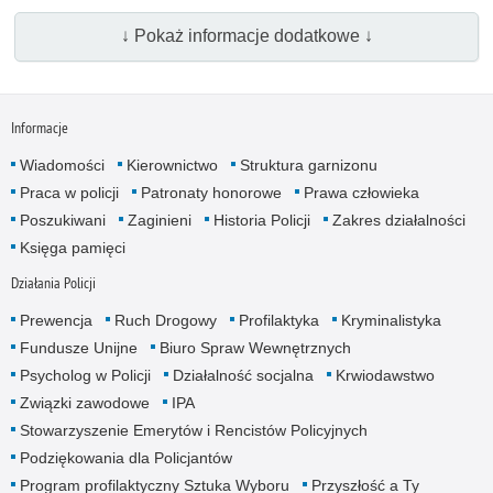
↓ Pokaż informacje dodatkowe ↓
Informacje
Wiadomości
Kierownictwo
Struktura garnizonu
Praca w policji
Patronaty honorowe
Prawa człowieka
Poszukiwani
Zaginieni
Historia Policji
Zakres działalności
Księga pamięci
Działania Policji
Prewencja
Ruch Drogowy
Profilaktyka
Kryminalistyka
Fundusze Unijne
Biuro Spraw Wewnętrznych
Psycholog w Policji
Działalność socjalna
Krwiodawstwo
Związki zawodowe
IPA
Stowarzyszenie Emerytów i Rencistów Policyjnych
Podziękowania dla Policjantów
Program profilaktyczny Sztuka Wyboru
Przyszłość a Ty