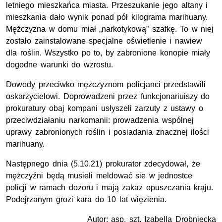
letniego mieszkańca miasta. Przeszukanie jego altany i
mieszkania dało wynik ponad pół kilograma marihuany.
Mężczyzna w domu miał „narkotykową” szafkę. To w niej
zostało zainstalowane specjalne oświetlenie i nawiew
dla roślin. Wszystko po to, by zabronione konopie miały
dogodne warunki do wzrostu.
Dowody przeciwko mężczyznom policjanci przedstawili
oskarżycielowi. Doprowadzeni przez funkcjonariuiszy do
prokuratury obaj kompani usłyszeli zarzuty z ustawy o
przeciwdziałaniu narkomanii: prowadzenia wspólnej
uprawy zabronionych roślin i posiadania znacznej ilości
marihuany.
Następnego dnia (5.10.21) prokurator zdecydował, że
mężczyźni będą musieli meldować sie w jednostce
policji w ramach dozoru i mają zakaz opuszczania kraju.
Podejrzanym grozi kara do 10 lat więzienia.
Autor: asp. szt. Izabella Drobniecka