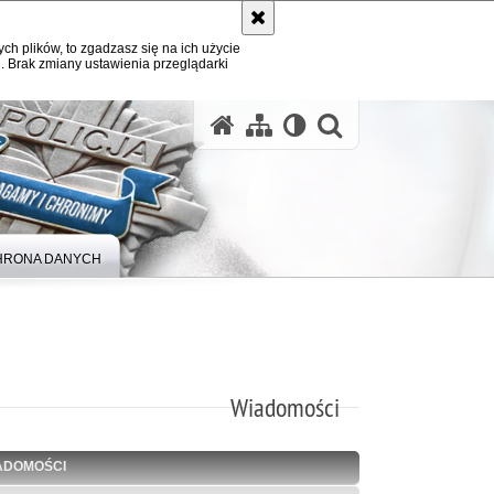
ych plików, to zgadzasz się na ich użycie
. Brak zmiany ustawienia przeglądarki
otwórz wysz
HRONA DANYCH
Wiadomości
ADOMOŚCI