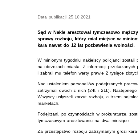
Data publikacji 25.10.2021
Sąd w Nakle aresztował tymczasowo mężczyz
sprawy rozboju, który miał miejsce w minio
kara nawet do 12 lat pozbawienia wolności.
W minionym tygodniu nakielscy policjanci zostali 
na obrzeżach miasta. Z informacji przekazanych
i zabrali mu telefon warty prawie 2 tysiące złoty
Nad ustaleniem personaliów podejrzanych pracowal
zatrzymali dwóch z nich (24l. i 21l.). Następnego d
Wszyscy usłyszeli zarzut rozboju, a trzem najmł
marketach.
Podejrzani, po czynnościach w prokuraturze, zost
tymczasowym aresztowaniu na dwa miesiące.
Za przestępstwo rozboju zatrzymanym grozi kara