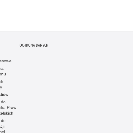
OCHRONA DANYCH
resowe
ra
onu
ik
y
diów
 do
ika Praw
elskich
 do
cji
nej