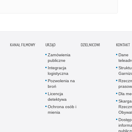
KANAŁ FILMOWY
URZĄD
DZIELNICOWI
KONTAKT
Zamówienia
Dane
publiczne
telead
Integracja
Struktu
logistyczna
Garniz
Pozwolenia na
Rzeczn
broń
prasow
Licencja
Dla me
detektywa
Skarga
Ochrona osób i
Rzeczn
mienia
Obywat
Dostęp
informa
publicz