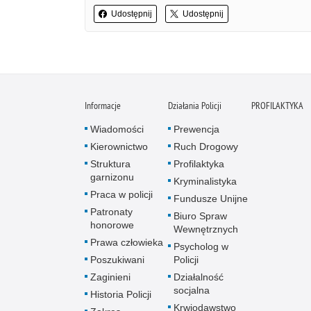
Udostępnij
Udostępnij
Informacje
Działania Policji
PROFILAKTYKA
Wiadomości
Prewencja
Kierownictwo
Ruch Drogowy
Struktura
Profilaktyka
garnizonu
Kryminalistyka
Praca w policji
Fundusze Unijne
Patronaty
Biuro Spraw
honorowe
Wewnętrznych
Prawa człowieka
Psycholog w
Poszukiwani
Policji
Zaginieni
Działalność
socjalna
Historia Policji
Krwiodawstwo