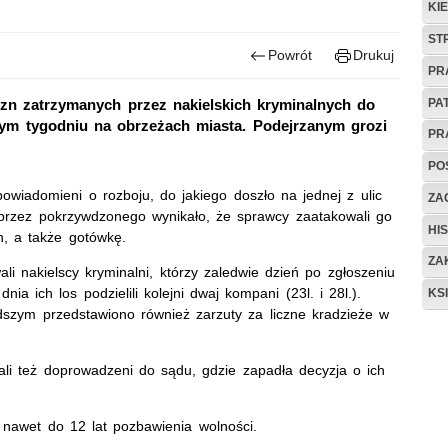
KI
ST
Powrót
Drukuj
PR
PA
n zatrzymanych przez nakielskich kryminalnych do
nym tygodniu na obrzeżach miasta. Podejrzanym grozi
PR
PO
powiadomieni o rozboju, do jakiego doszło na jednej z ulic
ZAG
 przez pokrzywdzonego wynikało, że sprawcy zaatakowali go
HIS
ch, a także gotówkę.
ZA
i nakielscy kryminalni, którzy zaledwie dzień po zgłoszeniu
nia ich los podzielili kolejni dwaj kompani (23l. i 28l.).
KS
odszym przedstawiono również zarzuty za liczne kradzieże w
ali też doprowadzeni do sądu, gdzie zapadła decyzja o ich
 nawet do 12 lat pozbawienia wolności.