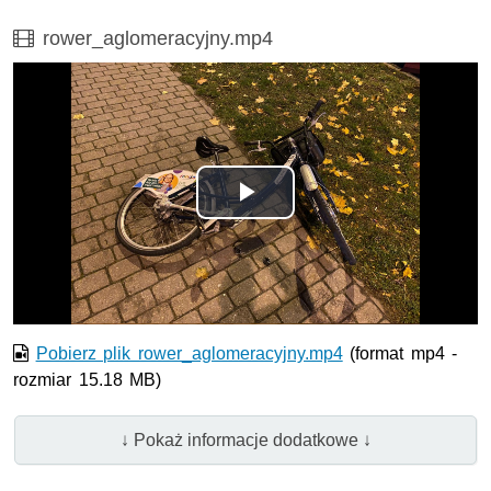
Film
rower_aglomeracyjny.mp4
Odtwórz
wideo
Pobierz plik rower_aglomeracyjny.mp4
(format mp4 -
rozmiar 15.18 MB)
↓ Pokaż informacje dodatkowe ↓