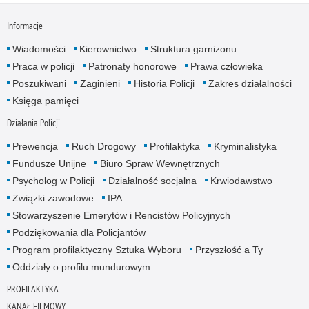
Informacje
Wiadomości
Kierownictwo
Struktura garnizonu
Praca w policji
Patronaty honorowe
Prawa człowieka
Poszukiwani
Zaginieni
Historia Policji
Zakres działalności
Księga pamięci
Działania Policji
Prewencja
Ruch Drogowy
Profilaktyka
Kryminalistyka
Fundusze Unijne
Biuro Spraw Wewnętrznych
Psycholog w Policji
Działalność socjalna
Krwiodawstwo
Związki zawodowe
IPA
Stowarzyszenie Emerytów i Rencistów Policyjnych
Podziękowania dla Policjantów
Program profilaktyczny Sztuka Wyboru
Przyszłość a Ty
Oddziały o profilu mundurowym
PROFILAKTYKA
KANAŁ FILMOWY