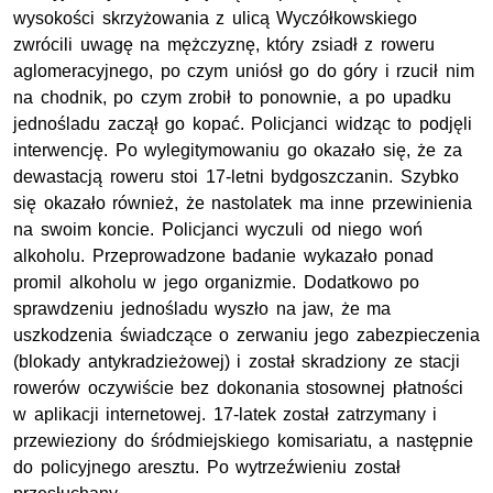
wysokości skrzyżowania z ulicą Wyczółkowskiego
zwrócili uwagę na mężczyznę, który zsiadł z roweru
aglomeracyjnego, po czym uniósł go do góry i rzucił nim
na chodnik, po czym zrobił to ponownie, a po upadku
jednośladu zaczął go kopać. Policjanci widząc to podjęli
interwencję. Po wylegitymowaniu go okazało się, że za
dewastacją roweru stoi 17-letni bydgoszczanin. Szybko
się okazało również, że nastolatek ma inne przewinienia
na swoim koncie. Policjanci wyczuli od niego woń
alkoholu. Przeprowadzone badanie wykazało ponad
promil alkoholu w jego organizmie. Dodatkowo po
sprawdzeniu jednośladu wyszło na jaw, że ma
uszkodzenia świadczące o zerwaniu jego zabezpieczenia
(blokady antykradzieżowej) i został skradziony ze stacji
rowerów oczywiście bez dokonania stosownej płatności
w aplikacji internetowej. 17-latek został zatrzymany i
przewieziony do śródmiejskiego komisariatu, a następnie
do policyjnego aresztu. Po wytrzeźwieniu został