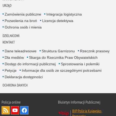
URZĄD
Zamówienia publiczne
Integracja logistyczna
Pozwolenia na broń
Licencja detektywa
Ochrona osób i mienia
DZIELNICOWI
KONTAKT
Dane teleadresowe
Struktura Garnizonu
Rzecznik prasowy
Dla mediów
Skarga do Rzecznika Praw Obywatelskich
Dostęp do informacji publicznej
Sprostowania i polemiki
Petycje
Informacje dla osób ze szczególnymi potrzebami
Deklaracja dostępności
OCHRONA DANYCH
Policja online
Biuletyn Informacji Publicznej
BIP Policja Kujawsko-
Pomorska