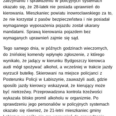
zatrzymaniu i sprawdzeniu w policyjnych systemach
okazało się, że 28-latek nie posiada uprawnień do
kierowania. Mieszkaniec powiatu inowrocławskiego za to,
że nie korzystał z pasów bezpieczeństwa i nie posiadał
wymaganego wyposażenia pojazdu został ukarany
mandatami. Sprawą kierowania pojazdem bez
wymaganych uprawnień zajmie się sąd.
Tego samego dnia, w późnych godzinach wieczornych,
do żnińskiej komendy wpłynęło zgłoszenie, z którego
wynikało, że jadący w kierunku Bydgoszczy kierowca
audi mógł spożywać alkohol, a wcześniej w trakcie jazdy
wyrzucił butelkę. Skierowani na miejsce policjanci z
Posterunku Policji w Łabiszynie, zauważyli audi, gdzie
sposób jazdy kierowcy wskazywał, że kierujący może
być nietrzeźwy. Przeprowadzona kontrola trzeźwości
wykazała blisko promil alkoholu w organizmie. Po
sprawdzeniu jego personaliów w policyjnych systemach
okazało się również, że 21-letni mieszkaniec gminy