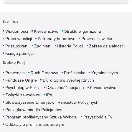
Informacje
Wiadomości
Kierownictwo
Struktura garnizonu
Praca w policji
Patronaty honorowe
Prawa człowieka
Poszukiwani
Zaginieni
Historia Policji
Zakres działalności
Księga pamięci
Działania Policji
Prewencja
Ruch Drogowy
Profilaktyka
Kryminalistyka
Fundusze Unijne
Biuro Spraw Wewnętrznych
Psycholog w Policji
Działalność socjalna
Krwiodawstwo
Związki zawodowe
IPA
Stowarzyszenie Emerytów i Rencistów Policyjnych
Podziękowania dla Policjantów
Program profilaktyczny Sztuka Wyboru
Przyszłość a Ty
Oddziały o profilu mundurowym