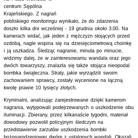
centrum Sępólna
Krajeńskiego. Z nagrań
pobliskiego monitoringu wynikało, że do zdarzenia
doszło kilka dni wcześniej - 19 grudnia około 3.00. Na
kamerach widać, jak jeden z mężczyzn stojących przed
ozdobą, nagle wspina się na dziesięciometrową choinkę
i ją uszkadza. Śledząc nagranie, minuta po minucie,
widzimy dalej, że w zainteresowaniu wandala oraz jego
dwóch towarzyszy, znalazła się także stojąca nieopodal
bombka świąteczna. Straty, jakie wyrządzili swoim
zachowaniem sprawcy, zostały wycenione na łączną
kwotę prawie 10 tysięcy złotych.
Kryminalni, analizując zarejestrowane dzięki kamerom
nagrania, wytypowali podejrzewanych o uszkodzenie obu
iluminacji. Zbierany, przez kilkanaście tygodni, materiał
dowodowy pozwolił policyjnym śledczym na
przedstawienie zarzutów uszkodzenia bombki
bożonarodzeniowej dwóm z ustalonych wandali. Okazali