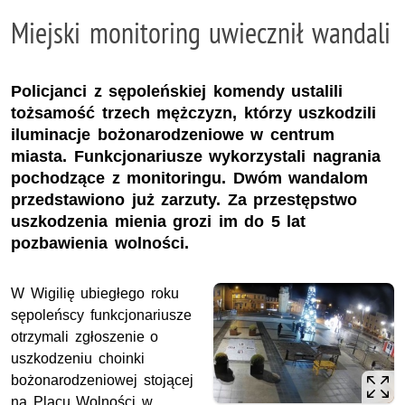
Miejski monitoring uwiecznił wandali
Policjanci z sępoleńskiej komendy ustalili
tożsamość trzech mężczyzn, którzy uszkodzili
iluminacje bożonarodzeniowe w centrum
miasta. Funkcjonariusze wykorzystali nagrania
pochodzące z monitoringu. Dwóm wandalom
przedstawiono już zarzuty. Za przestępstwo
uszkodzenia mienia grozi im do 5 lat
pozbawienia wolności.
W Wigilię ubiegłego roku
sępoleńscy funkcjonariusze
otrzymali zgłoszenie o
uszkodzeniu choinki
bożonarodzeniowej stojącej
na Placu Wolności w