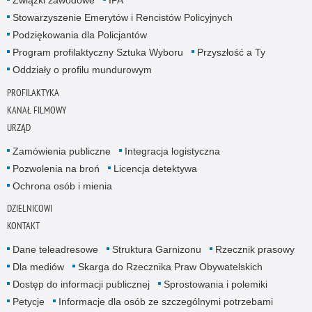
Związki zawodowe
IPA
Stowarzyszenie Emerytów i Rencistów Policyjnych
Podziękowania dla Policjantów
Program profilaktyczny Sztuka Wyboru
Przyszłość a Ty
Oddziały o profilu mundurowym
PROFILAKTYKA
KANAŁ FILMOWY
URZĄD
Zamówienia publiczne
Integracja logistyczna
Pozwolenia na broń
Licencja detektywa
Ochrona osób i mienia
DZIELNICOWI
KONTAKT
Dane teleadresowe
Struktura Garnizonu
Rzecznik prasowy
Dla mediów
Skarga do Rzecznika Praw Obywatelskich
Dostęp do informacji publicznej
Sprostowania i polemiki
Petycje
Informacje dla osób ze szczególnymi potrzebami