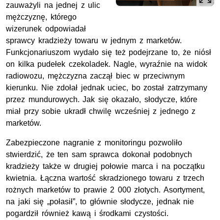
zauważyli na jednej z ulic
mężczyznę, którego
wizerunek odpowiadał
sprawcy kradzieży towaru w jednym z marketów.
Funkcjonariuszom wydało się też podejrzane to, że niósł
on kilka pudełek czekoladek. Nagle, wyraźnie na widok
radiowozu, mężczyzna zaczął biec w przeciwnym
kierunku. Nie zdołał jednak uciec, bo został zatrzymany
przez mundurowych. Jak się okazało, słodycze, które
miał przy sobie ukradł chwilę wcześniej z jednego z
marketów.
Zabezpieczone nagranie z monitoringu pozwoliło
stwierdzić, że ten sam sprawca dokonał podobnych
kradzieży także w drugiej połowie marca i na początku
kwietnia. Łączna wartość skradzionego towaru z trzech
rożnych marketów to prawie 2 000 złotych. Asortyment,
na jaki się „połasił”, to głównie słodycze, jednak nie
pogardził również kawą i środkami czystości.