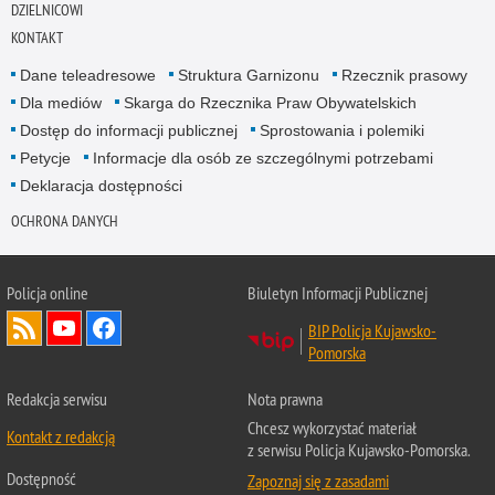
DZIELNICOWI
KONTAKT
Dane teleadresowe
Struktura Garnizonu
Rzecznik prasowy
Dla mediów
Skarga do Rzecznika Praw Obywatelskich
Dostęp do informacji publicznej
Sprostowania i polemiki
Petycje
Informacje dla osób ze szczególnymi potrzebami
Deklaracja dostępności
OCHRONA DANYCH
Policja online
Biuletyn Informacji Publicznej
BIP Policja Kujawsko-
Pomorska
Redakcja serwisu
Nota prawna
Chcesz wykorzystać materiał
Kontakt z redakcją
z serwisu Policja Kujawsko-Pomorska.
Dostępność
Zapoznaj się z zasadami