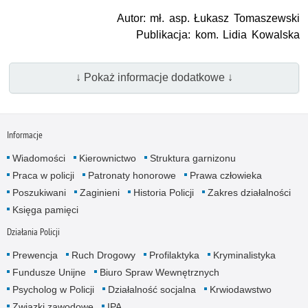
Autor: mł. asp. Łukasz Tomaszewski
Publikacja: kom. Lidia Kowalska
↓ Pokaż informacje dodatkowe ↓
Informacje
Wiadomości
Kierownictwo
Struktura garnizonu
Praca w policji
Patronaty honorowe
Prawa człowieka
Poszukiwani
Zaginieni
Historia Policji
Zakres działalności
Księga pamięci
Działania Policji
Prewencja
Ruch Drogowy
Profilaktyka
Kryminalistyka
Fundusze Unijne
Biuro Spraw Wewnętrznych
Psycholog w Policji
Działalność socjalna
Krwiodawstwo
Związki zawodowe
IPA