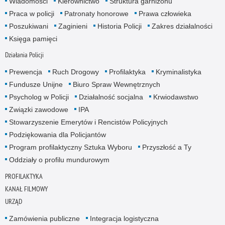
Wiadomości
Kierownictwo
Struktura garnizonu
Praca w policji
Patronaty honorowe
Prawa człowieka
Poszukiwani
Zaginieni
Historia Policji
Zakres działalności
Księga pamięci
Działania Policji
Prewencja
Ruch Drogowy
Profilaktyka
Kryminalistyka
Fundusze Unijne
Biuro Spraw Wewnętrznych
Psycholog w Policji
Działalność socjalna
Krwiodawstwo
Związki zawodowe
IPA
Stowarzyszenie Emerytów i Rencistów Policyjnych
Podziękowania dla Policjantów
Program profilaktyczny Sztuka Wyboru
Przyszłość a Ty
Oddziały o profilu mundurowym
PROFILAKTYKA
KANAŁ FILMOWY
URZĄD
Zamówienia publiczne
Integracja logistyczna