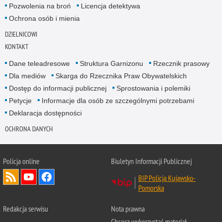
Pozwolenia na broń
Licencja detektywa
Ochrona osób i mienia
DZIELNICOWI
KONTAKT
Dane teleadresowe
Struktura Garnizonu
Rzecznik prasowy
Dla mediów
Skarga do Rzecznika Praw Obywatelskich
Dostęp do informacji publicznej
Sprostowania i polemiki
Petycje
Informacje dla osób ze szczególnymi potrzebami
Deklaracja dostępności
OCHRONA DANYCH
Policja online
Biuletyn Informacji Publicznej
BIP Policja Kujawsko-
Pomorska
Redakcja serwisu
Nota prawna
Chcesz wykorzystać materiał