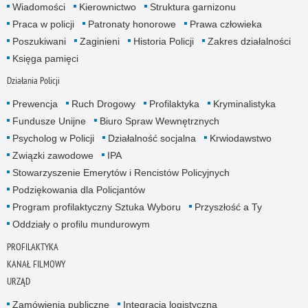
Wiadomości
Kierownictwo
Struktura garnizonu
Praca w policji
Patronaty honorowe
Prawa człowieka
Poszukiwani
Zaginieni
Historia Policji
Zakres działalności
Księga pamięci
Działania Policji
Prewencja
Ruch Drogowy
Profilaktyka
Kryminalistyka
Fundusze Unijne
Biuro Spraw Wewnętrznych
Psycholog w Policji
Działalność socjalna
Krwiodawstwo
Związki zawodowe
IPA
Stowarzyszenie Emerytów i Rencistów Policyjnych
Podziękowania dla Policjantów
Program profilaktyczny Sztuka Wyboru
Przyszłość a Ty
Oddziały o profilu mundurowym
PROFILAKTYKA
KANAŁ FILMOWY
URZĄD
Zamówienia publiczne
Integracja logistyczna