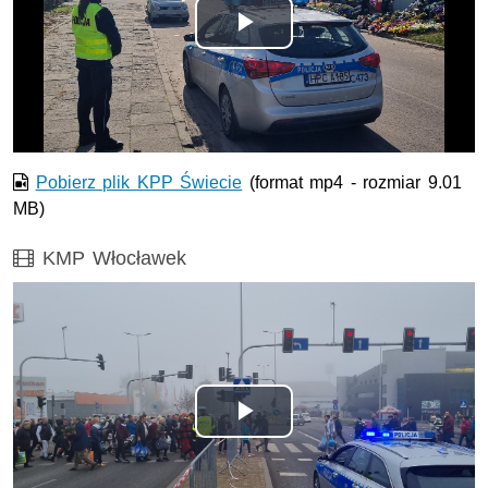
Odtwórz
wideo
Pobierz plik KPP Świecie
(format mp4 - rozmiar 9.01
MB)
Film
KMP Włocławek
Odtwórz
wideo