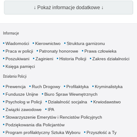
↓ Pokaż informacje dodatkowe ↓
Informacje
Wiadomości
Kierownictwo
Struktura garnizonu
Praca w policji
Patronaty honorowe
Prawa człowieka
Poszukiwani
Zaginieni
Historia Policji
Zakres działalności
Księga pamięci
Działania Policji
Prewencja
Ruch Drogowy
Profilaktyka
Kryminalistyka
Fundusze Unijne
Biuro Spraw Wewnętrznych
Psycholog w Policji
Działalność socjalna
Krwiodawstwo
Związki zawodowe
IPA
Stowarzyszenie Emerytów i Rencistów Policyjnych
Podziękowania dla Policjantów
Program profilaktyczny Sztuka Wyboru
Przyszłość a Ty