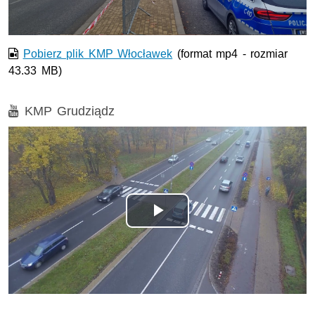
Pobierz plik KMP Włocławek
(format mp4 - rozmiar
43.33 MB)
Film
KMP Grudziądz
Odtwórz
wideo