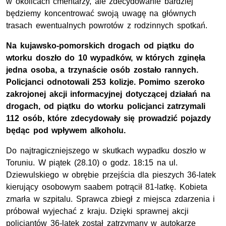
w okolicach cmentarzy, ale zdecydowanie bardziej
będziemy koncentrować swoją uwagę na głównych
trasach ewentualnych powrotów z rodzinnych spotkań.
Na kujawsko-pomorskich drogach od piątku do
wtorku doszło do 10 wypadków, w których zginęła
jedna osoba, a trzynaście osób zostało rannych.
Policjanci odnotowali 253 kolizje. Pomimo szeroko
zakrojonej akcji informacyjnej dotyczącej działań na
drogach, od piątku do wtorku policjanci zatrzymali
112 osób, które zdecydowały się prowadzić pojazdy
będąc pod wpływem alkoholu.
Do najtragiczniejszego w skutkach wypadku doszło w
Toruniu. W piątek (28.10) o godz. 18:15 na ul.
Dziewulskiego w obrębie przejścia dla pieszych 36-latek
kierujący osobowym saabem potrącił 81-latkę. Kobieta
zmarła w szpitalu. Sprawca zbiegł z miejsca zdarzenia i
próbował wyjechać z kraju. Dzięki sprawnej akcji
policjantów 36-latek został zatrzymany w autokarze