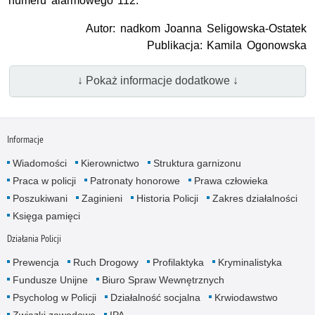
numeru alarmowego 112.
Autor: nadkom Joanna Seligowska-Ostatek
Publikacja: Kamila Ogonowska
↓ Pokaż informacje dodatkowe ↓
Informacje
Wiadomości
Kierownictwo
Struktura garnizonu
Praca w policji
Patronaty honorowe
Prawa człowieka
Poszukiwani
Zaginieni
Historia Policji
Zakres działalności
Księga pamięci
Działania Policji
Prewencja
Ruch Drogowy
Profilaktyka
Kryminalistyka
Fundusze Unijne
Biuro Spraw Wewnętrznych
Psycholog w Policji
Działalność socjalna
Krwiodawstwo