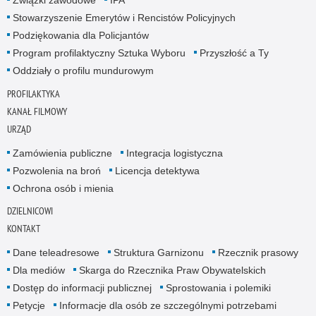
Związki zawodowe
IPA
Stowarzyszenie Emerytów i Rencistów Policyjnych
Podziękowania dla Policjantów
Program profilaktyczny Sztuka Wyboru
Przyszłość a Ty
Oddziały o profilu mundurowym
PROFILAKTYKA
KANAŁ FILMOWY
URZĄD
Zamówienia publiczne
Integracja logistyczna
Pozwolenia na broń
Licencja detektywa
Ochrona osób i mienia
DZIELNICOWI
KONTAKT
Dane teleadresowe
Struktura Garnizonu
Rzecznik prasowy
Dla mediów
Skarga do Rzecznika Praw Obywatelskich
Dostęp do informacji publicznej
Sprostowania i polemiki
Petycje
Informacje dla osób ze szczególnymi potrzebami