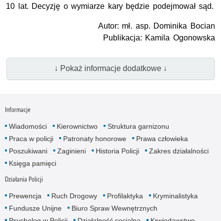
10 lat. Decyzję o wymiarze kary będzie podejmował sąd.
Autor: mł. asp. Dominika Bocian
Publikacja: Kamila Ogonowska
↓ Pokaż informacje dodatkowe ↓
Informacje
Wiadomości
Kierownictwo
Struktura garnizonu
Praca w policji
Patronaty honorowe
Prawa człowieka
Poszukiwani
Zaginieni
Historia Policji
Zakres działalności
Księga pamięci
Działania Policji
Prewencja
Ruch Drogowy
Profilaktyka
Kryminalistyka
Fundusze Unijne
Biuro Spraw Wewnętrznych
Psycholog w Policji
Działalność socjalna
Krwiodawstwo