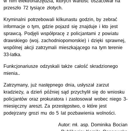
w nim elektronarzędzia, których wartośc oszacował na
przeszło 72 tysiące złotych.
Kryminalni potrzebowali kilkunastu godzin, by zebrać
informacje o tym, gdzie pojazd się znajduje i kto jest
sprawcą. Podjęli współpracę z policjantami z powiatu
drawskiego (woj. zachodniopomorskie) i dzięki sprawnej,
wspólnej akcji zatrzymali mieszkającego na tym terenie
33-latka.
Funkcjonariusze odzyskali także całość skradzionego
mienia..
Zatrzymany, już następnego dnia, usłyszał zarzut
kradzieży, a dzień później sąd przychylił się do wniosku
policjantów oraz prokuratora i zastosował wobec niego 3-
miesięczny areszt. Za przestępstwo, o które jest
podejrzany grozi mu do 5 lat pozbawienia wolności.
Autor: mł. asp. Dominika Bocian