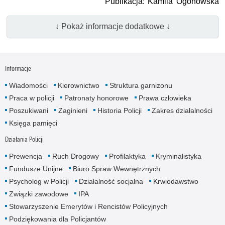
Publikacja: Kamila Ogonowska
↓ Pokaż informacje dodatkowe ↓
Informacje
Wiadomości
Kierownictwo
Struktura garnizonu
Praca w policji
Patronaty honorowe
Prawa człowieka
Poszukiwani
Zaginieni
Historia Policji
Zakres działalności
Księga pamięci
Działania Policji
Prewencja
Ruch Drogowy
Profilaktyka
Kryminalistyka
Fundusze Unijne
Biuro Spraw Wewnętrznych
Psycholog w Policji
Działalność socjalna
Krwiodawstwo
Związki zawodowe
IPA
Stowarzyszenie Emerytów i Rencistów Policyjnych
Podziękowania dla Policjantów