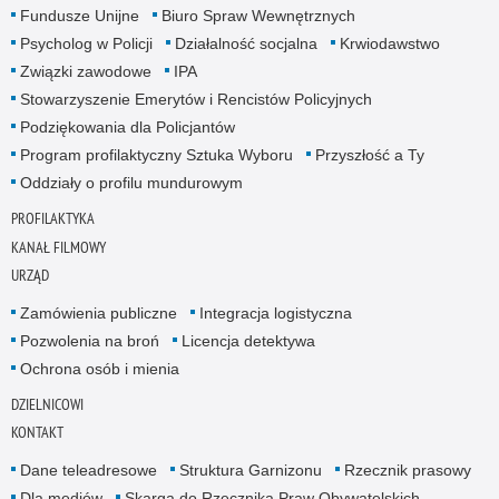
Fundusze Unijne
Biuro Spraw Wewnętrznych
Psycholog w Policji
Działalność socjalna
Krwiodawstwo
Związki zawodowe
IPA
Stowarzyszenie Emerytów i Rencistów Policyjnych
Podziękowania dla Policjantów
Program profilaktyczny Sztuka Wyboru
Przyszłość a Ty
Oddziały o profilu mundurowym
PROFILAKTYKA
KANAŁ FILMOWY
URZĄD
Zamówienia publiczne
Integracja logistyczna
Pozwolenia na broń
Licencja detektywa
Ochrona osób i mienia
DZIELNICOWI
KONTAKT
Dane teleadresowe
Struktura Garnizonu
Rzecznik prasowy
Dla mediów
Skarga do Rzecznika Praw Obywatelskich