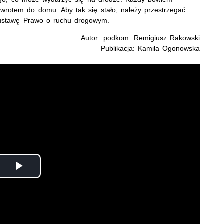
wrotem do domu. Aby tak się stało, należy przestrzegać
 ustawę Prawo o ruchu drogowym.
Autor: podkom. Remigiusz Rakowski
Publikacja: Kamila Ogonowska
Odtwórz
wideo