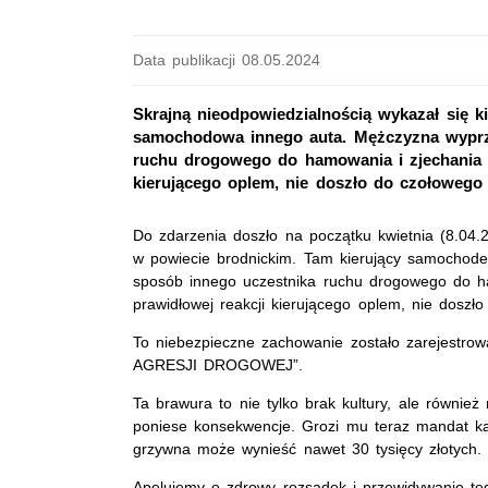
Data publikacji 08.05.2024
Skrajną nieodpowiedzialnością wykazał się k
samochodowa innego auta. Mężczyzna wyprze
ruchu drogowego do hamowania i zjechania na
kierującego oplem, nie doszło do czołowego
Do zdarzenia doszło na początku kwietnia (8.04.
w powiecie brodnickim. Tam kierujący samochode
sposób innego uczestnika ruchu drogowego do ham
prawidłowej reakcji kierującego oplem, nie doszł
To niebezpieczne zachowanie zostało zarejestr
AGRESJI DROGOWEJ”.
Ta brawura to nie tylko brak kultury, ale równie
poniese konsekwencje. Grozi mu teraz mandat kar
grzywna może wynieść nawet 30 tysięcy złotych.
Apelujemy o zdrowy rozsądek i przewidywanie t