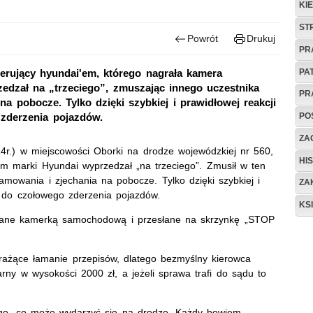
KI
ST
Powrót
Drukuj
PR
PA
ierujący hyundai'em, którego nagrała kamera
dzał na „trzeciego”, zmuszając innego uczestnika
PR
 pobocze. Tylko dzięki szybkiej i prawidłowej reakcji
PO
 zderzenia pojazdów.
ZAG
24r.) w miejscowości Oborki na drodze wojewódzkiej nr 560,
HIS
m marki Hyundai wyprzedzał „na trzeciego”. Zmusił w ten
owania i zjechania na pobocze. Tylko dzięki szybkiej i
ZA
o do czołowego zderzenia pojazdów.
KS
owane kamerką samochodową i przesłane na skrzynkę „STOP
ż rażące łamanie przepisów, dlatego bezmyślny kierowca
ny w wysokości 2000 zł, a jeżeli sprawa trafi do sądu to
ego, co może wydarzyć się na drodze. Każdy bowiem