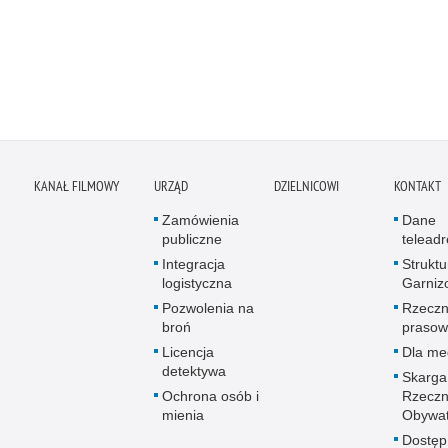
KANAŁ FILMOWY
URZĄD
DZIELNICOWI
KONTAKT
Zamówienia
Dane
publiczne
telead
Integracja
Struktu
logistyczna
Garniz
Pozwolenia na
Rzeczn
broń
prasow
Licencja
Dla me
detektywa
Skarga
Ochrona osób i
Rzeczn
mienia
Obywat
Dostęp