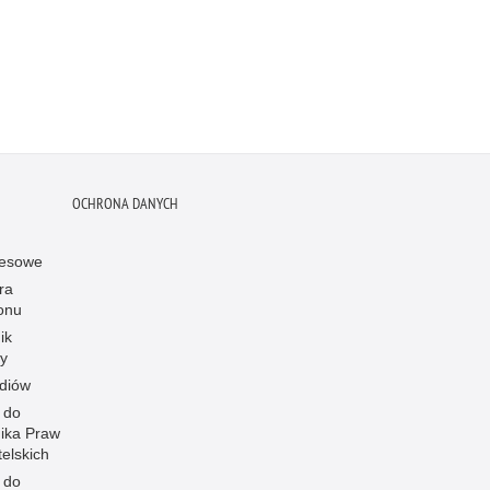
OCHRONA DANYCH
resowe
ra
onu
ik
y
diów
 do
ika Praw
elskich
 do