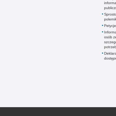
informa
publicz
Sprost
polemik
Petycje
Informa
osób z
szczeg
potrze
Deklar
dostęp