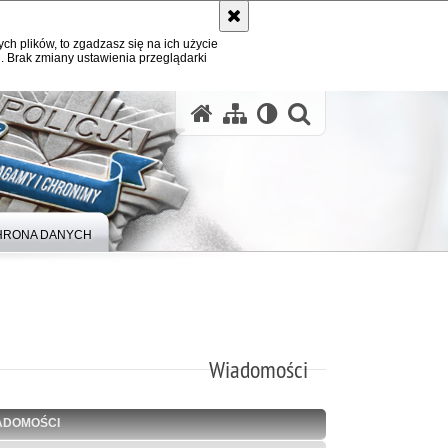
ych plików, to zgadzasz się na ich użycie
. Brak zmiany ustawienia przeglądarki
otwórz wysz
HRONA DANYCH
Wiadomości
ADOMOŚCI