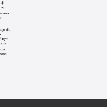
cji
nej
owania i
i
cje dla
e
ólnymi
bami
acja
ności