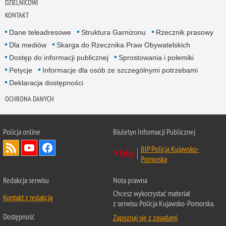
DZIELNICOWI
KONTAKT
Dane teleadresowe
Struktura Garnizonu
Rzecznik prasowy
Dla mediów
Skarga do Rzecznika Praw Obywatelskich
Dostęp do informacji publicznej
Sprostowania i polemiki
Petycje
Informacje dla osób ze szczególnymi potrzebami
Deklaracja dostępności
OCHRONA DANYCH
Policja online
Biuletyn Informacji Publicznej
BIP Policja Kujawsko-
Pomorska
Redakcja serwisu
Nota prawna
Chcesz wykorzystać materiał
Kontakt z redakcją
z serwisu Policja Kujawsko-Pomorska.
Dostępność
Zapoznaj się z zasadami