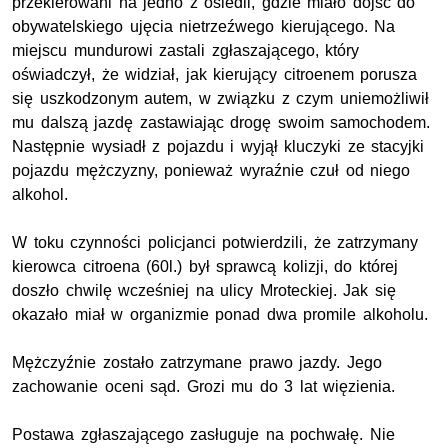
przekierowani na jedno z osiedli, gdzie miało dojść do
obywatelskiego ujęcia nietrzeźwego kierującego. Na
miejscu mundurowi zastali zgłaszającego, który
oświadczył, że widział, jak kierujący citroenem porusza
się uszkodzonym autem, w związku z czym uniemożliwił
mu dalszą jazdę zastawiając drogę swoim samochodem.
Następnie wysiadł z pojazdu i wyjął kluczyki ze stacyjki
pojazdu mężczyzny, ponieważ wyraźnie czuł od niego
alkohol.
W toku czynności policjanci potwierdzili, że zatrzymany
kierowca citroena (60l.) był sprawcą kolizji, do której
doszło chwilę wcześniej na ulicy Mroteckiej. Jak się
okazało miał w organizmie ponad dwa promile alkoholu.
Mężczyźnie zostało zatrzymane prawo jazdy. Jego
zachowanie oceni sąd. Grozi mu do 3 lat więzienia.
Postawa zgłaszającego zasługuje na pochwałę. Nie