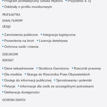
Program profilaktyczny Sztuka Wyboru
Przyszłość a Ty
Oddziały o profilu mundurowym
PROFILAKTYKA
KANAŁ FILMOWY
URZĄD
Zamówienia publiczne
Integracja logistyczna
Pozwolenia na broń
Licencja detektywa
Ochrona osób i mienia
DZIELNICOWI
KONTAKT
Dane teleadresowe
Struktura Garnizonu
Rzecznik prasowy
Dla mediów
Skarga do Rzecznika Praw Obywatelskich
Dostęp do informacji publicznej
Sprostowania i polemiki
Petycje
Informacje dla osób ze szczególnymi potrzebami
Deklaracja dostępności
OCHRONA DANYCH