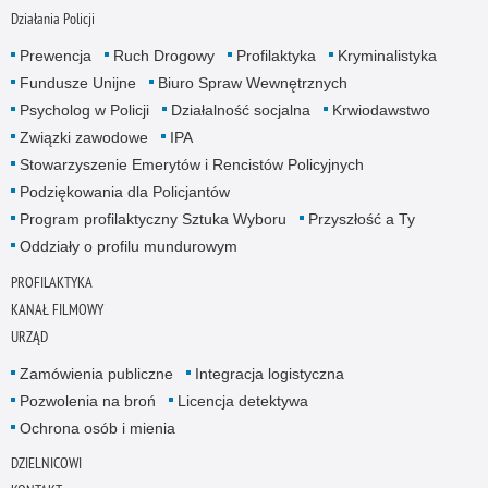
Działania Policji
Prewencja
Ruch Drogowy
Profilaktyka
Kryminalistyka
Fundusze Unijne
Biuro Spraw Wewnętrznych
Psycholog w Policji
Działalność socjalna
Krwiodawstwo
Związki zawodowe
IPA
Stowarzyszenie Emerytów i Rencistów Policyjnych
Podziękowania dla Policjantów
Program profilaktyczny Sztuka Wyboru
Przyszłość a Ty
Oddziały o profilu mundurowym
PROFILAKTYKA
KANAŁ FILMOWY
URZĄD
Zamówienia publiczne
Integracja logistyczna
Pozwolenia na broń
Licencja detektywa
Ochrona osób i mienia
DZIELNICOWI