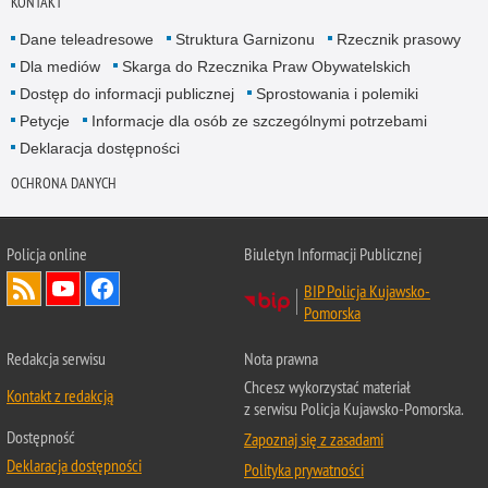
KONTAKT
Dane teleadresowe
Struktura Garnizonu
Rzecznik prasowy
Dla mediów
Skarga do Rzecznika Praw Obywatelskich
Dostęp do informacji publicznej
Sprostowania i polemiki
Petycje
Informacje dla osób ze szczególnymi potrzebami
Deklaracja dostępności
OCHRONA DANYCH
Policja online
Biuletyn Informacji Publicznej
BIP Policja Kujawsko-
Pomorska
Redakcja serwisu
Nota prawna
Chcesz wykorzystać materiał
Kontakt z redakcją
z serwisu Policja Kujawsko-Pomorska.
Dostępność
Zapoznaj się z zasadami
Deklaracja dostępności
Polityka prywatności