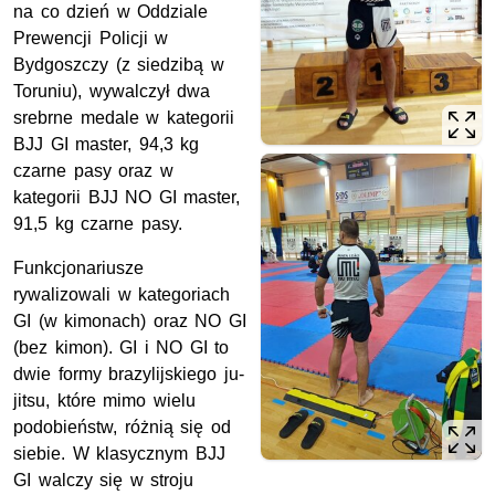
na co dzień w Oddziale
Prewencji Policji w
Bydgoszczy (z siedzibą w
Toruniu), wywalczył dwa
srebrne medale w kategorii
BJJ GI master, 94,3 kg
czarne pasy oraz w
kategorii BJJ NO GI master,
91,5 kg czarne pasy.
Funkcjonariusze
rywalizowali w kategoriach
GI (w kimonach) oraz NO GI
(bez kimon). GI i NO GI to
dwie formy brazylijskiego ju-
jitsu, które mimo wielu
podobieństw, różnią się od
siebie. W klasycznym BJJ
GI walczy się w stroju