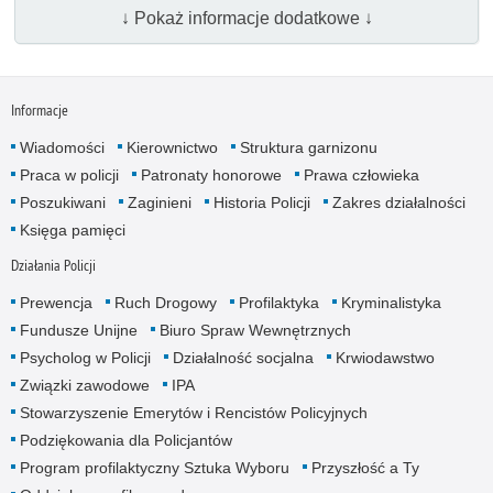
↓ Pokaż informacje dodatkowe ↓
Informacje
Wiadomości
Kierownictwo
Struktura garnizonu
Praca w policji
Patronaty honorowe
Prawa człowieka
Poszukiwani
Zaginieni
Historia Policji
Zakres działalności
Księga pamięci
Działania Policji
Prewencja
Ruch Drogowy
Profilaktyka
Kryminalistyka
Fundusze Unijne
Biuro Spraw Wewnętrznych
Psycholog w Policji
Działalność socjalna
Krwiodawstwo
Związki zawodowe
IPA
Stowarzyszenie Emerytów i Rencistów Policyjnych
Podziękowania dla Policjantów
Program profilaktyczny Sztuka Wyboru
Przyszłość a Ty