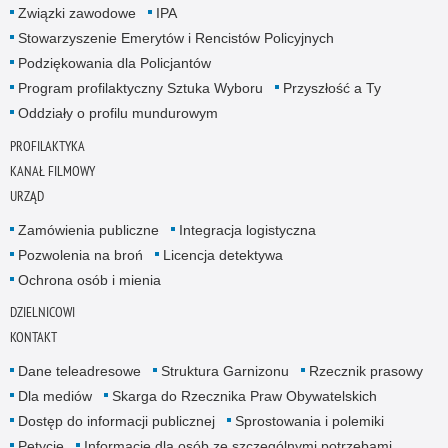
Związki zawodowe
IPA
Stowarzyszenie Emerytów i Rencistów Policyjnych
Podziękowania dla Policjantów
Program profilaktyczny Sztuka Wyboru
Przyszłość a Ty
Oddziały o profilu mundurowym
PROFILAKTYKA
KANAŁ FILMOWY
URZĄD
Zamówienia publiczne
Integracja logistyczna
Pozwolenia na broń
Licencja detektywa
Ochrona osób i mienia
DZIELNICOWI
KONTAKT
Dane teleadresowe
Struktura Garnizonu
Rzecznik prasowy
Dla mediów
Skarga do Rzecznika Praw Obywatelskich
Dostęp do informacji publicznej
Sprostowania i polemiki
Petycje
Informacje dla osób ze szczególnymi potrzebami