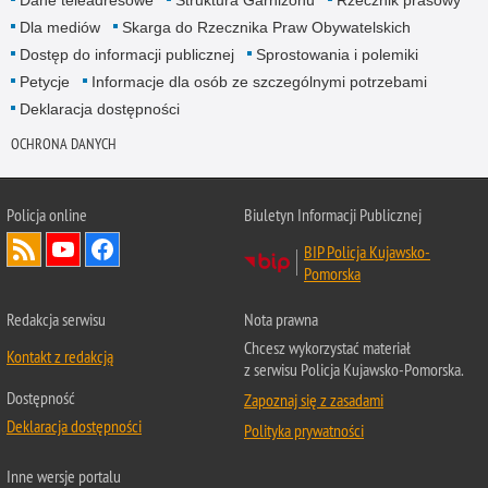
Dane teleadresowe
Struktura Garnizonu
Rzecznik prasowy
Dla mediów
Skarga do Rzecznika Praw Obywatelskich
Dostęp do informacji publicznej
Sprostowania i polemiki
Petycje
Informacje dla osób ze szczególnymi potrzebami
Deklaracja dostępności
OCHRONA DANYCH
Policja online
Biuletyn Informacji Publicznej
BIP Policja Kujawsko-
Pomorska
Redakcja serwisu
Nota prawna
Chcesz wykorzystać materiał
Kontakt z redakcją
z serwisu Policja Kujawsko-Pomorska.
Dostępność
Zapoznaj się z zasadami
Deklaracja dostępności
Polityka prywatności
Inne wersje portalu