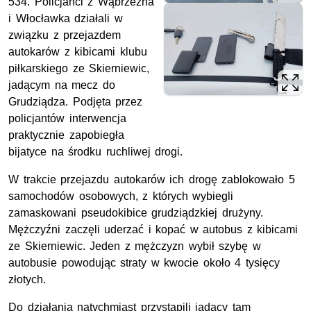
534. Policjanci z Wąbrzeźna
i Włocławka działali w
związku z przejazdem
autokarów z kibicami klubu
piłkarskiego ze Skierniewic,
jadącym na mecz do
Grudziądza. Podjęta przez
policjantów interwencja
praktycznie zapobiegła
bijatyce na środku ruchliwej drogi.
W trakcie przejazdu autokarów ich drogę zablokowało 5
samochodów osobowych, z których wybiegli
zamaskowani pseudokibice grudziądzkiej drużyny.
Mężczyźni zaczęli uderzać i kopać w autobus z kibicami
ze Skierniewic. Jeden z mężczyzn wybił szybę w
autobusie powodując straty w kwocie około 4 tysięcy
złotych.
Do działania natychmiast przystąpili jadący tam