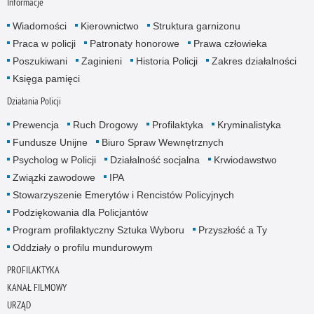
Informacje
Wiadomości
Kierownictwo
Struktura garnizonu
Praca w policji
Patronaty honorowe
Prawa człowieka
Poszukiwani
Zaginieni
Historia Policji
Zakres działalności
Księga pamięci
Działania Policji
Prewencja
Ruch Drogowy
Profilaktyka
Kryminalistyka
Fundusze Unijne
Biuro Spraw Wewnętrznych
Psycholog w Policji
Działalność socjalna
Krwiodawstwo
Związki zawodowe
IPA
Stowarzyszenie Emerytów i Rencistów Policyjnych
Podziękowania dla Policjantów
Program profilaktyczny Sztuka Wyboru
Przyszłość a Ty
Oddziały o profilu mundurowym
PROFILAKTYKA
KANAŁ FILMOWY
URZĄD