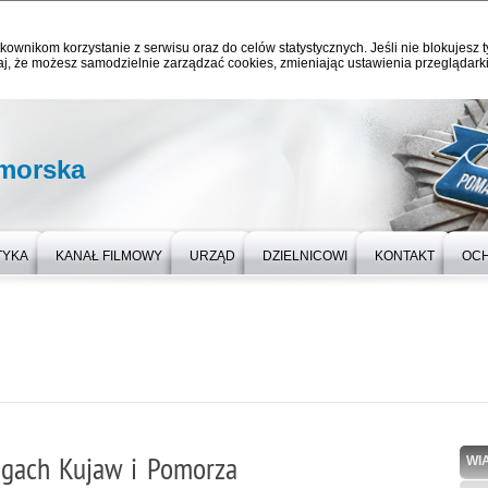
kownikom korzystanie z serwisu oraz do celów statystycznych. Jeśli nie blokujesz t
j, że możesz samodzielnie zarządzać cookies, zmieniając ustawienia przeglądarki
omorska
TYKA
KANAŁ FILMOWY
URZĄD
DZIELNICOWI
KONTAKT
OC
ogach Kujaw i Pomorza
WI