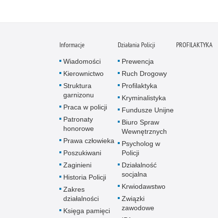
Informacje
Działania Policji
PROFILAKTYKA
Wiadomości
Prewencja
Kierownictwo
Ruch Drogowy
Struktura
Profilaktyka
garnizonu
Kryminalistyka
Praca w policji
Fundusze Unijne
Patronaty
Biuro Spraw
honorowe
Wewnętrznych
Prawa człowieka
Psycholog w
Poszukiwani
Policji
Zaginieni
Działalność
socjalna
Historia Policji
Krwiodawstwo
Zakres
działalności
Związki
zawodowe
Księga pamięci