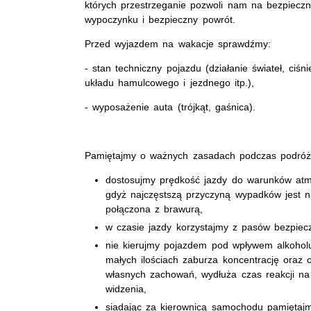
których przestrzeganie pozwoli nam na bezpieczn
wypoczynku i bezpieczny powrót.
Przed wyjazdem na wakacje sprawdźmy:
- stan techniczny pojazdu (działanie świateł, ciś
układu hamulcowego i jezdnego itp.),
- wyposażenie auta (trójkąt, gaśnica).
Pamiętajmy o ważnych zasadach podczas podróż
dostosujmy prędkość jazdy do warunków atm
gdyż najczęstszą przyczyną wypadków jest 
połączona z brawurą,
w czasie jazdy korzystajmy z pasów bezpiec
nie kierujmy pojazdem pod wpływem alkohol
małych ilościach zaburza koncentrację oraz o
własnych zachowań, wydłuża czas reakcji na
widzenia,
siadając za kierownicą samochodu pamiętaj