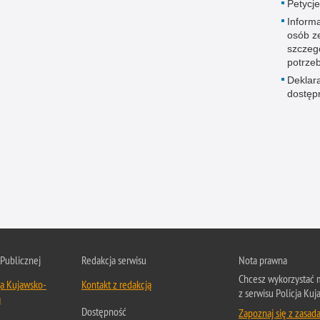
Petycje
Informa
osób z
szczeg
potrze
Deklar
dostęp
 Publicznej
Redakcja serwisu
Nota prawna
Chcesz wykorzystać m
ja Kujawsko-
Kontakt z redakcją
z serwisu Policja Ku
a
Dostępność
Zapoznaj się z zasad