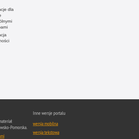
cje dla
e
ólnymi
bami
acja
ności
Inne wersje portalu
ateriał
wersja mobilna
jawsko-Pomorska.
wersja tekstowa
ami