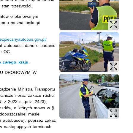
 stan trzeźwości.
jantów o planowanym
i temu można uniknąć
bezpiecznyautobus.gov.pl/
t autobusu: dane o badaniu
ie OC.
 całego kraju
.
CHU DROGOWYM W
ądzenia Ministra Transportu
graniczeń oraz zakazu ruchu
 z 2023 r., poz. 2423);
jazdów, o których mowa w §
dopuszczalnej masie
em autobusów], poprzez zakaz
w następujących terminach: