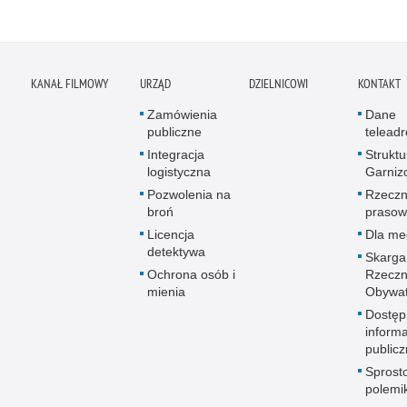
KANAŁ FILMOWY
URZĄD
DZIELNICOWI
KONTAKT
Zamówienia
Dane
publiczne
telead
Integracja
Struktu
logistyczna
Garniz
Pozwolenia na
Rzeczn
broń
prasow
Licencja
Dla me
detektywa
Skarga
Ochrona osób i
Rzeczn
mienia
Obywat
Dostęp
informa
publicz
Sprost
polemik