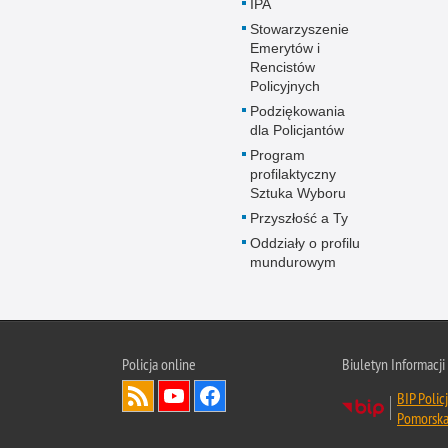
IPA
Stowarzyszenie
Emerytów i
Rencistów
Policyjnych
Podziękowania
dla Policjantów
Program
profilaktyczny
Sztuka Wyboru
Przyszłość a Ty
Oddziały o profilu
mundurowym
Policja online
Biuletyn Informacji
BIP Polic
Pomorsk