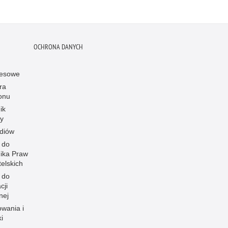
OCHRONA DANYCH
resowe
ra
onu
ik
y
diów
 do
ika Praw
elskich
 do
cji
nej
owania i
i