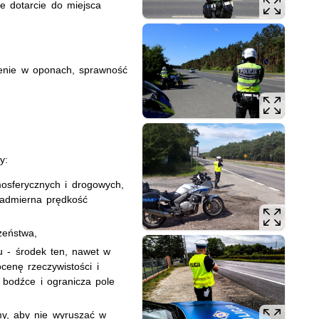
e dotarcie do miejsca
nienie w oponach, sprawność
y:
osferycznych i drogowych,
nadmierna prędkość
zeństwa,
u - środek ten, nawet w
cenę rzeczywistości i
 bodźce i ogranicza pole
my, aby nie wyruszać w