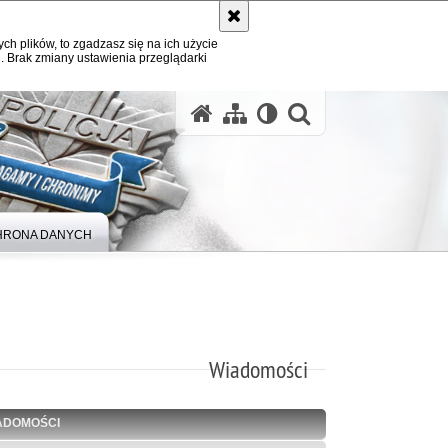
ych plików, to zgadzasz się na ich użycie
. Brak zmiany ustawienia przeglądarki
otwórz wysz
HRONA DANYCH
Wiadomości
ADOMOŚCI