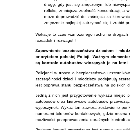
drogę, gdy jest się zmęczonym lub niewyspa
refleks, zmniejsza zdolność koncentracji, a 
może doprowadzić do zaśnięcia za kierownic
zmęczenie najlepiej zatrzymać się i zrobić p
Wakacje to czas wzmożonego ruchu na drogach 
rozsądek i rozwagę!!!
Zapewnienie bezpieczeństwa dzieciom i młodz
priorytetem polskiej Policji. Ważnym element
są kontrole autobusów wiozących je na letni
Policjanci w trosce o bezpieczeństwo uczestnik
szczególności dzieci i młodzieży podejmują szereg
jest poprawa stanu bezpieczeństwa na polskich d
Jedną z nich jest przygotowanie wykazu miejsc p
autobusów oraz kierowców autobusów przewożący
wypoczynek. Wykaz ten zawiera zestawienie punk
numerami telefonów kontaktowych, gdzie można 
możliwości przeprowadzenia doraźnych kontroli a
Podczas kontroli sprawdzany jest przede wszystk