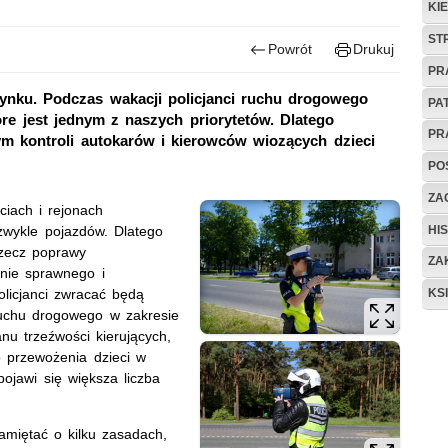
KI
ST
Powrót
Drukuj
PR
nku. Podczas wakacji policjanci ruchu drogowego
PA
re jest jednym z naszych priorytetów. Dlatego
PR
m kontroli autokarów i kierowców wiozących dzieci
PO
ZAG
iach i rejonach
HIS
zwykle pojazdów. Dlatego
rzecz poprawy
ZA
nie sprawnego i
KS
licjanci zwracać będą
uchu drogowego w zakresie
nu trzeźwości kierujących,
o przewożenia dzieci w
ojawi się większa liczba
miętać o kilku zasadach,