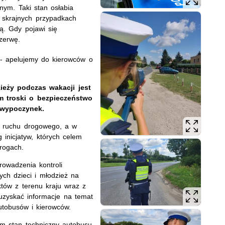
nym. Taki stan osłabia
w skrajnych przypadkach
ą. Gdy pojawi się
rzerwę.
- apelujemy do kierowców o
ieży podczas wakacji jest
em troski o bezpieczeństwo
 wypoczynek.
ów ruchu drogowego, a w
 inicjatyw, których celem
rogach.
rowadzenia kontroli
ch dzieci i młodzież na
tów z terenu kraju wraz z
uzyskać informacje na temat
utobusów i kierowców.
im stan techniczny autobusu