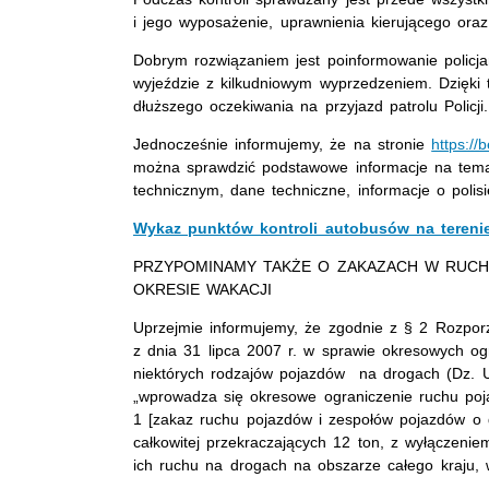
i jego wyposażenie, uprawnienia kierującego oraz
Dobrym rozwiązaniem jest poinformowanie polic
wyjeździe z kilkudniowym wyprzedzeniem. Dzięk
dłuższego oczekiwania na przyjazd patrolu Policji.
Jednocześnie informujemy, że na stronie
https://
można sprawdzić podstawowe informacje na tema
technicznym, dane techniczne, informacje o polis
Wykaz punktów kontroli autobusów na terenie
PRZYPOMINAMY TAKŻE O ZAKAZACH W RU
OKRESIE WAKACJI
Uprzejmie informujemy, że zgodnie z § 2 Rozporz
z dnia 31 lipca 2007 r. w sprawie okresowych o
niektórych rodzajów pojazdów na drogach (Dz. U.
„wprowadza się okresowe ograniczenie ruchu po
1 [zakaz ruchu pojazdów i zespołów pojazdów o 
całkowitej przekraczających 12 ton, z wyłączeni
ich ruchu na drogach na obszarze całego kraju, 