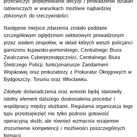
przećwiczyć podejmowanie decyzji i prowadzenie działań
ratowniczych w warunkach możliwie najbardziej
zbliżonych do rzeczywistości.
Następnie miejsce zdarzenia zostało poddane
szczegółowym oględzinom sektorowym prowadzonym
przez siedem zespołów, w skład których weszli policjanci
garnizonu kujawsko-pomorskiego, Centralnego Biura
Zwalczania Cyberprzestępczości, Centralnego Biura
Śledczego Policji, funkcjonariusze Żandarmerii
Wojskowej oraz prokuratorzy z Prokuratur Okręgowych w
Bydgoszczy, Toruniu oraz Włocławku.
Zdobyte doświadczenia oraz wnioski będą stanowiły
istotny element dalszego doskonalenia procedur i
współpracy między służbami. Regularna organizacja tego
typu przedsięwzięć nie tylko podnosi gotowość
operacyjną służb, ale również wzmacnia wzajemne
zrozumienie kompetencji i możliwości poszczególnych
formacji.