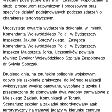
Wykłady poświęcone były m.in.: zasadom współdziałania
służb, procedurom ratowniczym i procesowym oraz
specyfice działań podejmowanych podczas zdarzeń o
charakterze terrorystycznym.
Uroczystego otwarcia wydarzenia dokonała, w imieniu
Komendanta Wojewódzkiego Policji w Bydgoszczy
inspektora Jakuba Gorczyńskiego, Zastępca
Komendanta Wojewódzkiego Policji w Bydgoszczy
inspektor Małgorzata Jorka. Uczestników powitała
również Dyrektor Wojewódzkiego Szpitala Zespolonego
dr Sylwia Sobczak.
Drugiego dnia, na toruńskim poligonie wojskowym,
odbyło się szkolenie praktyczne, do którego realizacji
wykorzystano wyeksploatowane, wycofane z użytku i
przeznaczone do złomowania dwa wagony tramwajowe z
Miejskiego Zakładu Komunikacji w Toruniu.
Scenariusz szkolenia zakładał skoordynowany atak
terrorystyczny na tramwaj jadący w kierunku centrum