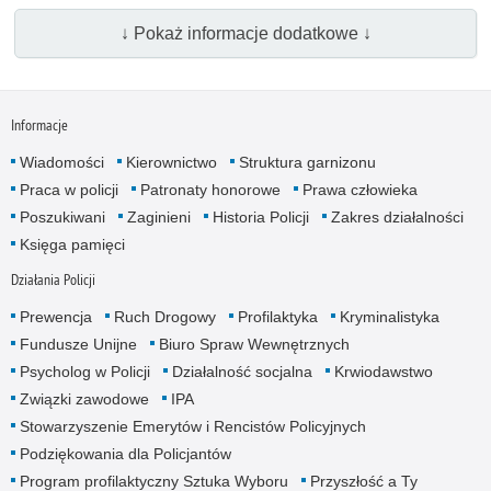
↓ Pokaż informacje dodatkowe ↓
Informacje
Wiadomości
Kierownictwo
Struktura garnizonu
Praca w policji
Patronaty honorowe
Prawa człowieka
Poszukiwani
Zaginieni
Historia Policji
Zakres działalności
Księga pamięci
Działania Policji
Prewencja
Ruch Drogowy
Profilaktyka
Kryminalistyka
Fundusze Unijne
Biuro Spraw Wewnętrznych
Psycholog w Policji
Działalność socjalna
Krwiodawstwo
Związki zawodowe
IPA
Stowarzyszenie Emerytów i Rencistów Policyjnych
Podziękowania dla Policjantów
Program profilaktyczny Sztuka Wyboru
Przyszłość a Ty