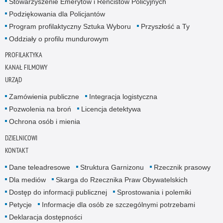
Stowarzyszenie Emerytów i Rencistów Policyjnych
Podziękowania dla Policjantów
Program profilaktyczny Sztuka Wyboru
Przyszłość a Ty
Oddziały o profilu mundurowym
PROFILAKTYKA
KANAŁ FILMOWY
URZĄD
Zamówienia publiczne
Integracja logistyczna
Pozwolenia na broń
Licencja detektywa
Ochrona osób i mienia
DZIELNICOWI
KONTAKT
Dane teleadresowe
Struktura Garnizonu
Rzecznik prasowy
Dla mediów
Skarga do Rzecznika Praw Obywatelskich
Dostęp do informacji publicznej
Sprostowania i polemiki
Petycje
Informacje dla osób ze szczególnymi potrzebami
Deklaracja dostępności