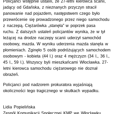
Policjanci wstępnie ustalili, że 27-letni kierowca scanii,
jadący od Gdańska, z nieznanych przyczyn stracił
panowanie nad pojazdem, następstwem czego było
przewrócenie się prowadzonego przez niego samochodu
z naczepą. Ciężarówka „stanęła” w poprzek pasa
ruchu. Z dalszych ustaleń policjantów wynika, że w tył
leżącej na drodze naczepy scanii uderzył samochód
osobowy, mazda. W wyniku uderzenia mazda stanęła w
płomieniach. Zginęło 5 osób podróżujących samochodem
osobowym - kobieta (44 l.) oraz 4 mężczyzn (34 l., 36 l.,
45 l., 59 l.). Wszyscy byli mieszkańcami Włocławka. 27-
letni kierowca samochodu ciężarowego nie doznał
obrażeń.
Policjanci pod nadzorem prokuratora wyjaśniają
okoliczności tego tragicznego w skutkach wypadku.
Lidia Popielińska
Zespół Komunikacji Społecznej KMP we Włocławku