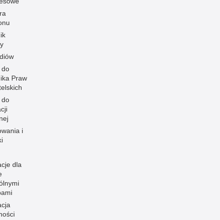
resowe
ra
onu
ik
y
diów
 do
ika Praw
elskich
 do
cji
nej
owania i
i
cje dla
e
ólnymi
bami
acja
ności