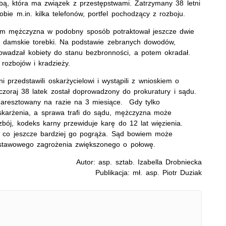
obą, która ma związek z przestępstwami. Zatrzymany 38 letni
obie m.in. kilka telefonów, portfel pochodzący z rozboju.
sam mężczyzna w podobny sposób potraktował jeszcze dwie
eż damskie torebki. Na podstawie zebranych dowodów,
prowadzał kobiety do stanu bezbronności, a potem okradał.
rozbojów i kradzieży.
 przedstawili oskarżycielowi i wystąpili z wnioskiem o
oraj 38 latek został doprowadzony do prokuratury i sądu.
 aresztowany na razie na 3 miesiące. Gdy tylko
karżenia, a sprawa trafi do sądu, mężczyzna może
bój, kodeks karny przewiduje karę do 12 lat więzienia.
, co jeszcze bardziej go pogrąża. Sąd bowiem może
ustawowego zagrożenia zwiększonego o połowę.
Autor: asp. sztab. Izabella Drobniecka
Publikacja: mł. asp. Piotr Duziak