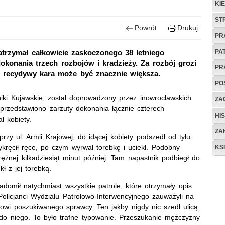
KI
ST
Powrót
Drukuj
PR
PA
zatrzymał całkowicie zaskoczonego 38 letniego
okonania trzech rozbojów i kradzieży. Za rozbój grozi
PR
ku recydywy kara może być znacznie większa.
PO
niki Kujawskie, został doprowadzony przez inowrocławskich
ZAG
 przedstawiono zarzuty dokonania łącznie czterech
HIS
ł kobiety.
ZA
zy ul. Armii Krajowej, do idącej kobiety podszedł od tyłu
ykręcił ręce, po czym wyrwał torebkę i uciekł. Podobny
KS
ężnej kilkadziesiąt minut później. Tam napastnik podbiegł do
kł z jej torebką.
domił natychmiast wszystkie patrole, które otrzymały opis
Policjanci Wydziału Patrolowo-Interwencyjnego zauważyli na
sowi poszukiwanego sprawcy. Ten jakby nigdy nic szedł ulicą
do niego. To było trafne typowanie. Przeszukanie mężczyzny