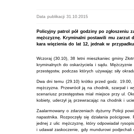
Data publikacji 31.10.2015
Policyjny patrol pół godziny po zgłoszeniu 
mężczyznę. Kryminalni postawili mu zarzut d
kara więzienia do lat 12, jednak w przypad
Wczoraj (30.10), 38 letni mieszkaniec gminy Złot
kryminalnych do oskarżyciela i sądu. Mężczyznie
przestępstw, podczas których używając siły okrada
Dwa dni temu (29.10) krótko przed godz. 19.00, pr
mężczyzna. Przewrócił ją na chodnik, szarpał i w
scenariusz przestępstwa miał miejsce przy ul. Okr
kobiety, uderzył ją przewracając na chodnik i ucie
Zaalarmowany o zdarzeniach dyżurny Policji powia
napastnika. Rozpoczęły się działania pościgowe. 
jednej z ulic mężczyznę, który odpowiadał rysopi
i udawał zaskoczenie, gdy mundurowi podjechali 