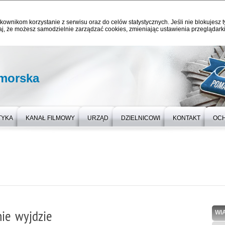
kownikom korzystanie z serwisu oraz do celów statystycznych. Jeśli nie blokujesz t
j, że możesz samodzielnie zarządzać cookies, zmieniając ustawienia przeglądarki
omorska
TYKA
KANAŁ FILMOWY
URZĄD
DZIELNICOWI
KONTAKT
OC
ie wyjdzie
WI