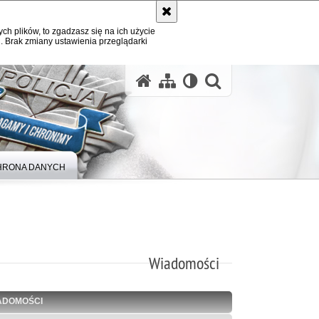
ych plików, to zgadzasz się na ich użycie
. Brak zmiany ustawienia przeglądarki
otwórz wysz
HRONA DANYCH
Wiadomości
ADOMOŚCI