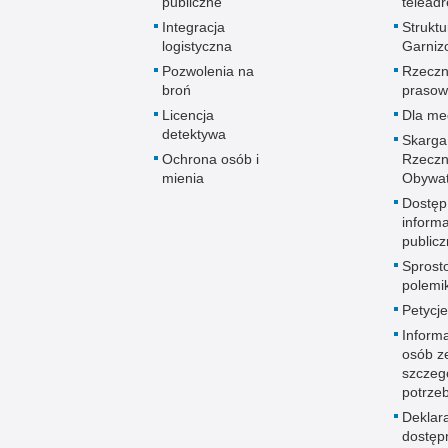
publiczne
telead
Integracja
Struktu
logistyczna
Garniz
Pozwolenia na
Rzeczn
broń
prasow
Licencja
Dla me
detektywa
Skarga
Ochrona osób i
Rzeczn
mienia
Obywat
Dostęp
informa
publicz
Sprost
polemik
Petycje
Informa
osób z
szczeg
potrze
Deklar
dostęp