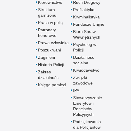
Kierownictwo
Ruch Drogowy
Struktura
Profilaktyka
garnizonu
Kryminalistyka
Praca w policji
Fundusze Unijne
Patronaty
Biuro Spraw
honorowe
Wewnętrznych
Prawa człowieka
Psycholog w
Poszukiwani
Policji
Zaginieni
Działalność
socjalna
Historia Policji
Krwiodawstwo
Zakres
działalności
Związki
zawodowe
Księga pamięci
IPA
Stowarzyszenie
Emerytów i
Rencistów
Policyjnych
Podziękowania
dla Policjantów