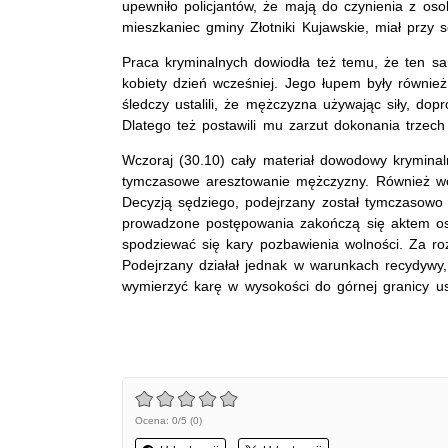
upewniło policjantów, że mają do czynienia z os
mieszkaniec gminy Złotniki Kujawskie, miał przy s
Praca kryminalnych dowiodła też temu, że ten 
kobiety dzień wcześniej. Jego łupem były równi
śledczy ustalili, że mężczyzna używając siły, do
Dlatego też postawili mu zarzut dokonania trzech 
Wczoraj (30.10) cały materiał dowodowy kryminalni
tymczasowe aresztowanie mężczyzny. Również wcz
Decyzją sędziego, podejrzany został tymczasowo
prowadzone postępowania zakończą się aktem os
spodziewać się kary pozbawienia wolności. Za roz
Podejrzany działał jednak w warunkach recydywy
wymierzyć karę w wysokości do górnej granicy 
Ocena: 0/5 (0)