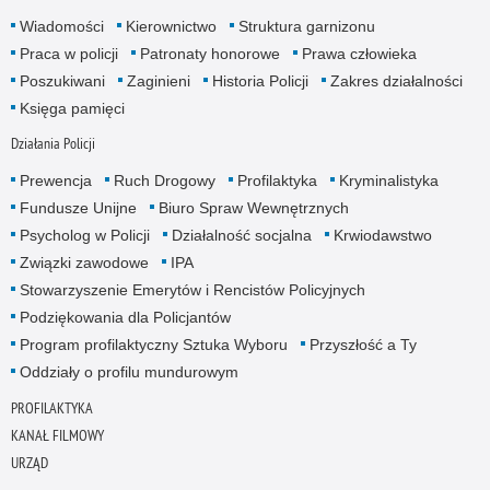
Wiadomości
Kierownictwo
Struktura garnizonu
Praca w policji
Patronaty honorowe
Prawa człowieka
Poszukiwani
Zaginieni
Historia Policji
Zakres działalności
Księga pamięci
Działania Policji
Prewencja
Ruch Drogowy
Profilaktyka
Kryminalistyka
Fundusze Unijne
Biuro Spraw Wewnętrznych
Psycholog w Policji
Działalność socjalna
Krwiodawstwo
Związki zawodowe
IPA
Stowarzyszenie Emerytów i Rencistów Policyjnych
Podziękowania dla Policjantów
Program profilaktyczny Sztuka Wyboru
Przyszłość a Ty
Oddziały o profilu mundurowym
PROFILAKTYKA
KANAŁ FILMOWY
URZĄD