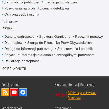
Zamówienia publiczne
Integracja logistyczna
Pozwolenia na broń
Licencja detektywa
Ochrona osób i mienia
DZIELNICOWI
KONTAKT
Dane teleadresowe
Struktura Garnizonu
Rzecznik prasowy
Dla mediów
Skarga do Rzecznika Praw Obywatelskich
Dostęp do informacji publicznej
Sprostowania i polemiki
Petycje
Informacje dla osób ze szczególnymi potrzebami
Deklaracja dostępności
OCHRONA DANYCH
Policja online
Biuletyn Informacji Publicznej
BIP Policja Kujawsko-
Pomorska
Redakcja serwisu
Nota prawna