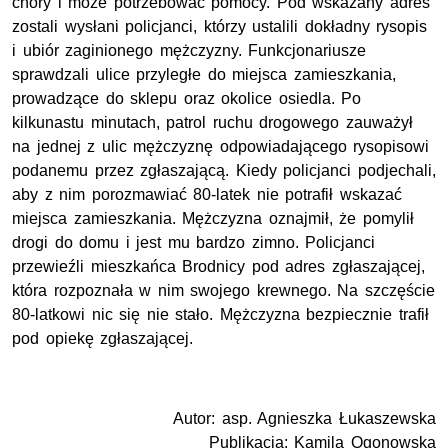
chory i może potrzebować pomocy. Pod wskazany adres
zostali wysłani policjanci, którzy ustalili dokładny rysopis
i ubiór zaginionego mężczyzny. Funkcjonariusze
sprawdzali ulice przyległe do miejsca zamieszkania,
prowadzące do sklepu oraz okolice osiedla. Po
kilkunastu minutach, patrol ruchu drogowego zauważył
na jednej z ulic mężczyznę odpowiadającego rysopisowi
podanemu przez zgłaszającą. Kiedy policjanci podjechali,
aby z nim porozmawiać 80-latek nie potrafił wskazać
miejsca zamieszkania. Mężczyzna oznajmił, że pomylił
drogi do domu i jest mu bardzo zimno. Policjanci
przewieźli mieszkańca Brodnicy pod adres zgłaszającej,
która rozpoznała w nim swojego krewnego. Na szczęście
80-latkowi nic się nie stało. Mężczyzna bezpiecznie trafił
pod opiekę zgłaszającej.
Autor: asp. Agnieszka Łukaszewska
Publikacja: Kamila Ogonowska