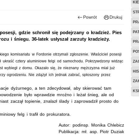
KI
ST
Powrót
Drukuj
PR
PA
posesji, gdzie schronił się podejrzany o kradzież. Pies
u i śniegu. 36-latek usłyszał zarzuty kradzieży.
PR
PO
iego komisariatu w Fordonie otrzymali zgłoszenie. Właściciel posesji
iał ukraść cztery aluminiowe felgi od samochodu. Pokrzywdzony widząc
ZAG
st wybiegł z domu. Okazało się, że nieznany mężczyzna miał już
HIS
przy ogrodzeniu. Nie zdążył ich jednak zabrać, spłoszony przez
ZA
rmacje dyżurnego, a ten zdecydował, aby skierować tam
KS
owodzenie było wprawdzie mroźno i leżał śnieg, ale od
iast zaczął topienie, znalazł ślady i zaprowadził prosto do
iniowy felg i trafił do prokuratora.
Autor: podinsp. Monika Chlebicz
Publikacja: mł. asp. Piotr Duziak