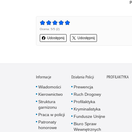
p
Ocena: 5/5 (2)
Udostępnij
Udostępnij
Informacje
Działania Policji
PROFILAKTYKA
Wiadomości
Prewencja
Kierownictwo
Ruch Drogowy
Struktura
Profilaktyka
garnizonu
Kryminalistyka
Praca w policji
Fundusze Unijne
Patronaty
Biuro Spraw
honorowe
Wewnętrznych