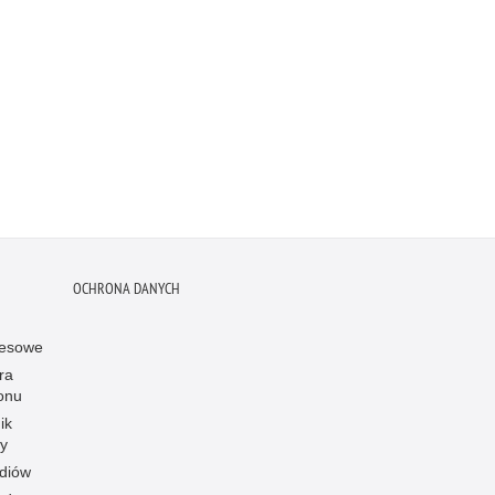
OCHRONA DANYCH
resowe
ra
onu
ik
y
diów