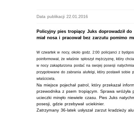
Data publikacji 22.01.2016
Policyjny pies tropiący Juks doprowadził do 
miał nosa i pracował bez zarzutu pomimo mroz
W czwartek w nocy, około godz. 2:00 policjanci z bydgosk
poinformował, że właśnie spłoszył mężczyznę, który chc
w nocy zakapturzona postać na swojej posesji natychmia
przygotowane do zabrania alufelgi, który postawił sobie 
właściciela.
Na miejsce pojechał patrol, który przekazał info
przewodnika z psem tropiącym. Sprawa wróżyła p
ucieczki minęło niewiele czasu. Pies Juks natychm
posesji, gdzie przebywał uciekinier.
Zatrzymany 36-latek usłyszał zarzut kradzieży alum