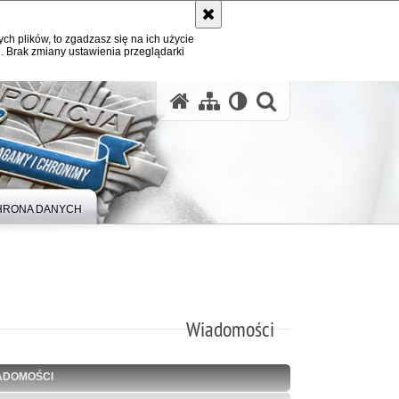
ych plików, to zgadzasz się na ich użycie
. Brak zmiany ustawienia przeglądarki
otwórz wysz
HRONA DANYCH
Wiadomości
ADOMOŚCI