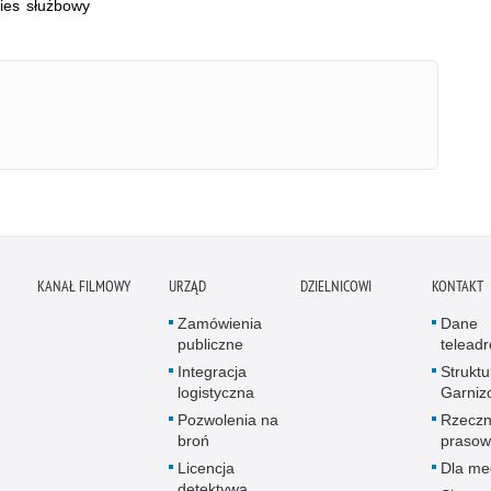
ies służbowy
KANAŁ FILMOWY
URZĄD
DZIELNICOWI
KONTAKT
Zamówienia
Dane
publiczne
telead
Integracja
Struktu
logistyczna
Garniz
Pozwolenia na
Rzeczn
broń
prasow
Licencja
Dla me
detektywa